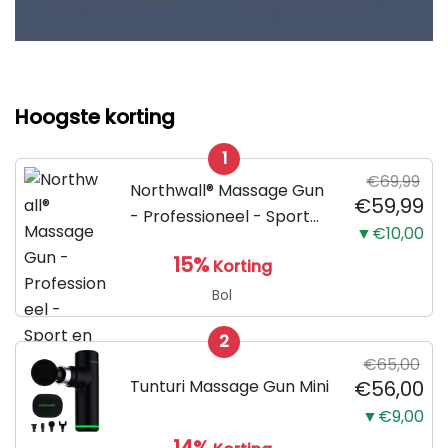
Hoogste korting
1
€69,99
Northwall® Massage Gun
€59,99
- Professioneel - Sport
▼€10,00
en Relax Massage
15%
Korting
Bol
2
€65,00
Tunturi Massage Gun Mini
€56,00
▼€9,00
14%