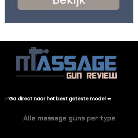
✅
Ga direct naar het best geteste model
⬅️
Alle massage guns per type