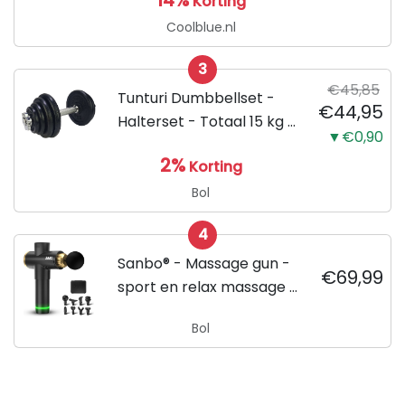
Korting
Coolblue.nl
3
€45,85
Tunturi Dumbbellset -
€44,95
Halterset - Totaal 15 kg -
▼€0,90
Zwart
2%
Korting
Bol
4
Sanbo® - Massage gun -
€69,99
sport en relax massage -
professioneel - Inclusief
Bol
Koffer - inclusief APP