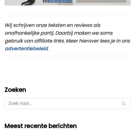
Beste Professionele Massage Pistolen
Addsfit
Wij schrijven onze teksten en reviews als
Compex
onafhankelijke partij. Daarbij maken we soms
Hyperice
Algemeen
gebruik van affiliate links. Meer hierover lees je in ons
advertentiebeleid
.
Hydragun
Massagekoppen
Massagerr
Massagetypes
MUSCQLER
Technologie
Northwall
Zoeken
Sanbo
Theragun
Tunturi
Meest recente berichten