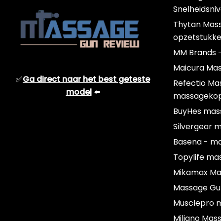
Snelheidsni
Thytan Mas
opzetstukk
MM Brands 
Maicura Ma
✅
Ga direct naar het best geteste
Refectio Ma
model
⬅️
massageko
BuyHes mas
Silvergear 
Basena - m
Topylife ma
Mikamax Ma
Massage Gu
Musclepro m
Miliano Mas