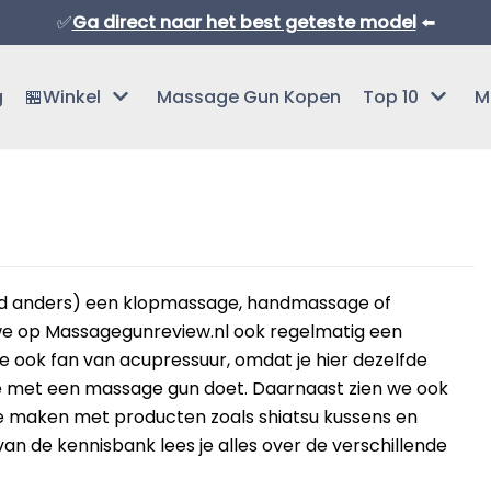
✅
Ga direct naar het best geteste model
⬅️
g
🏪Winkel
Massage Gun Kopen
Top 10
M
and anders) een klopmassage, handmassage of
e op Massagegunreview.nl ook regelmatig een
Normaal Formaat Massage Guns
e ook fan van acupressuur, omdat je hier dezelfde
Professionele Massage Guns
je met een massage gun doet. Daarnaast zien we ook
e maken met producten zoals shiatsu kussens en
Mini Massage Guns
an de kennisbank lees je alles over de verschillende
Overige Producten
Beste Mini Massage Guns