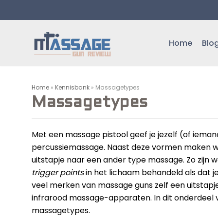
Meteen
naar
de
Home
Blo
inhoud
Home
»
Kennisbank
»
Massagetypes
Massagetypes
Met een massage pistool geef je jezelf (of iem
percussiemassage. Naast deze vormen maken w
uitstapje naar een ander type massage. Zo zijn w
trigger points
in het lichaam behandeld als dat 
veel merken van massage guns zelf een uitstapj
infrarood massage-apparaten. In dit onderdeel v
massagetypes.