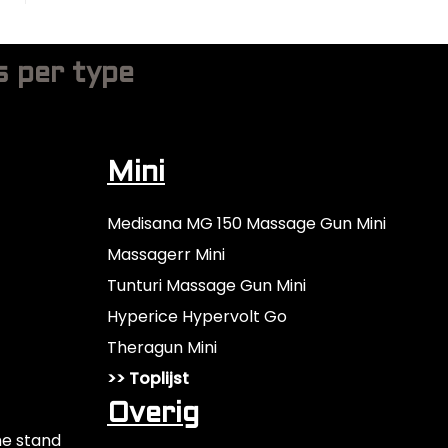
w
g
e
a
e
-
r
s per type
p
t
r
o
f
Mini
e
s
Medisana MG 150 Massage Gun Mini
s
Massagerr Mini
i
o
Tunturi Massage Gun Mini
n
Hyperice Hypervolt Go
e
Theragun Mini
e
>> Toplijst
l
-
Overig
I
he stand