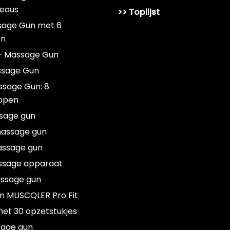
veaus
>> Toplijst
sage Gun met 6
en
– Massage Gun
ssage Gun
ssage Gun: 8
ppen
sage gun
massage gun
assage gun
ssage apparaat
ssage gun
n MUSCQLER Pro Fit
et 30 opzetstukjes
sage gun