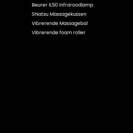
Beurer IL50 Infraroodlamp
n
c
Shiatsu Massagekussen
l
Vibrerende Massagebal
u
Vibrerende foam roller
s
i
e
f
K
o
f
f
e
r
-
i
n