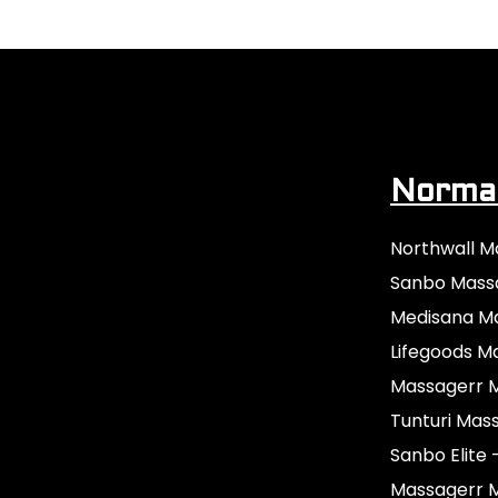
Normaa
Northwall M
Sanbo Mass
Medisana M
Lifegoods M
Massagerr M
Tunturi Mas
Sanbo Elite 
Massagerr 