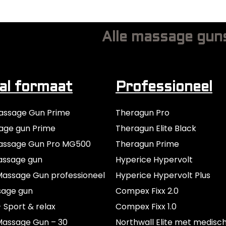
Alle massage gun
l formaat
Professioneel
assage Gun Prime
Theragun Pro
age gun Prime
Theragun Elite Black
assage Gun Pro MG500
Theragun Prime
assage gun
Hyperice Hypervolt
assage Gun professioneel
Hyperice Hypervolt Plus
sage gun
Compex Fixx 2.0
- Sport & relax
Compex Fixx 1.0
Massage Gun – 30
Northwall Elite met medisc