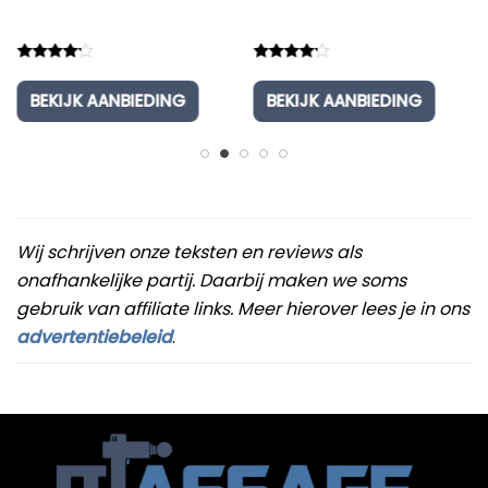
Rated
Rated
4.00
4.00
BEKIJK AANBIEDING
BEKIJK AANBIEDING
out of 5
out of 5
Wij schrijven onze teksten en reviews als
onafhankelijke partij. Daarbij maken we soms
gebruik van affiliate links. Meer hierover lees je in ons
advertentiebeleid
.