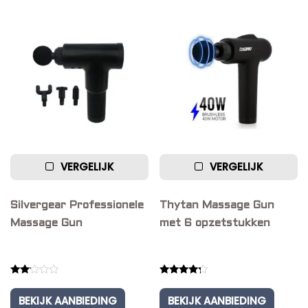
VERGELIJK
VERGELIJK
Silvergear Professionele
Thytan Massage Gun
Massage Gun
met 6 opzetstukken
Rated
Rated
2.00
4.00
BEKIJK AANBIEDING
BEKIJK AANBIEDING
out
out of 5