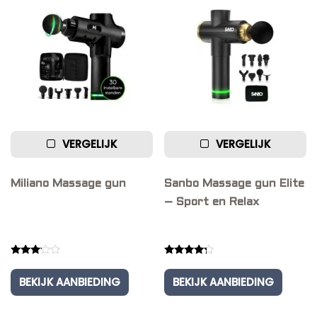
VERGELIJK
VERGELIJK
Miliano Massage gun
Sanbo Massage gun Elite
– Sport en Relax
Rated
Rated
3.00
4.00
BEKIJK AANBIEDING
BEKIJK AANBIEDING
out of
out of 5
5