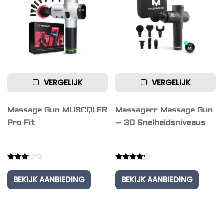
VERGELIJK
VERGELIJK
Massage Gun MUSCQLER
Massagerr Massage Gun
Pro Fit
– 30 Snelheidsniveaus
Rated
Rated
3.00
4.00
BEKIJK AANBIEDING
BEKIJK AANBIEDING
out of
out of 5
5