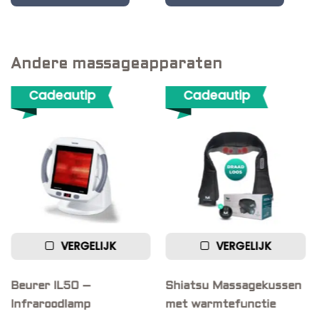
of 5
Andere massageapparaten
Cadeautip
Cadeautip
VERGELIJK
VERGELIJK
Beurer IL50 –
Shiatsu Massagekussen
Infraroodlamp
met warmtefunctie