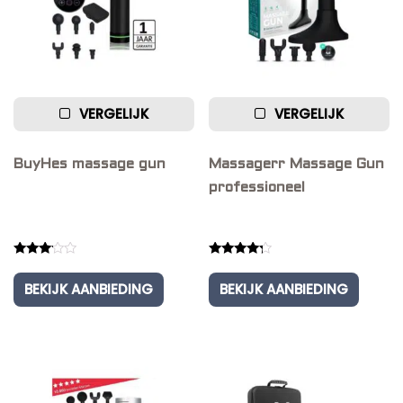
VERGELIJK
VERGELIJK
BuyHes massage gun
Massagerr Massage Gun
professioneel
Rated
Rated
3.00
4.00
BEKIJK AANBIEDING
BEKIJK AANBIEDING
out of
out of 5
5