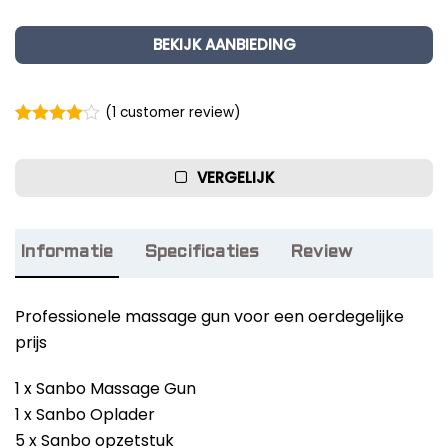
BEKIJK AANBIEDING
(
1
customer review)
Rated
1
4.00
out of 5
based on
VERGELIJK
customer
rating
Informatie
Specificaties
Review
Professionele massage gun voor een oerdegelijke
prijs
1 x Sanbo Massage Gun
1 x Sanbo Oplader
5 x Sanbo opzetstuk