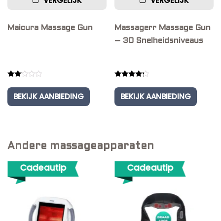
VERGELIJK
VERGELIJK
Maicura Massage Gun
Massagerr Massage Gun
– 30 Snelheidsniveaus
Rated
Rated
2.00
4.00
BEKIJK AANBIEDING
BEKIJK AANBIEDING
out
out of 5
of 5
Andere massageapparaten
Cadeautip
Cadeautip