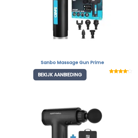
Sanbo Massage Gun Prime
BEKIJK AANBIEDING
Rated
1
4.00
out
of 5
based
on
customer
rating