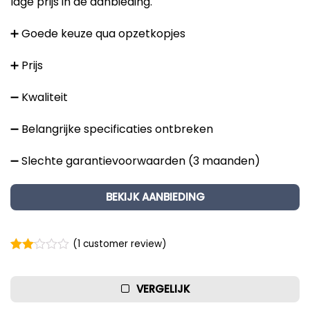
lage prijs in de aanbieding.
➕ Goede keuze qua opzetkopjes
➕ Prijs
➖ Kwaliteit
➖ Belangrijke specificaties ontbreken
➖ Slechte garantievoorwaarden (3 maanden)
BEKIJK AANBIEDING
(
1
customer review)
Rated
1
2.00
out
VERGELIJK
of 5
based