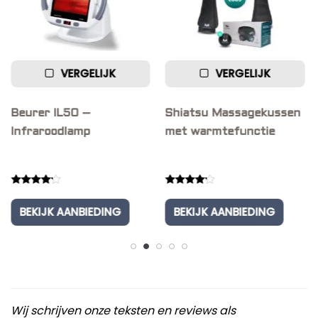
VERGELIJK
VERGELIJK
urer IL50 –
Shiatsu Massagekussen
Vib
fraroodlamp
met warmtefunctie
– T
ted
Rated
Rate
00
4.00
4.00
BEKIJK AANBIEDING
BEKIJK AANBIEDING
BE
 of 5
out of 5
out o
Wij schrijven onze teksten en reviews als