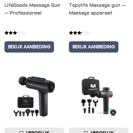
LifeGoods Massage Gun
Topylife Massage gun –
– Professioneel
Massage apparaat
Rated
Rated
3.00
3.00
BEKIJK AANBIEDING
BEKIJK AANBIEDING
out of
out of
5
5