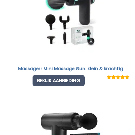
Massagerr Mini Massage Gun: klein & krachtig
BEKIJK AANBIEDING
Rated
1
5.00
out of 5
based on
customer
rating