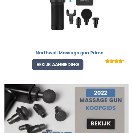
Northwall Massage gun Prime
BEKIJK AANBIEDING
Rated
1
4.00
out
of 5
based
on
customer
rating