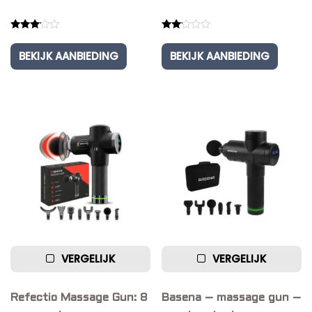
Rated
Rated
3.00
2.00
BEKIJK AANBIEDING
BEKIJK AANBIEDING
out of
out
5
of 5
VERGELIJK
VERGELIJK
Refectio Massage Gun: 8
Basena – massage gun –