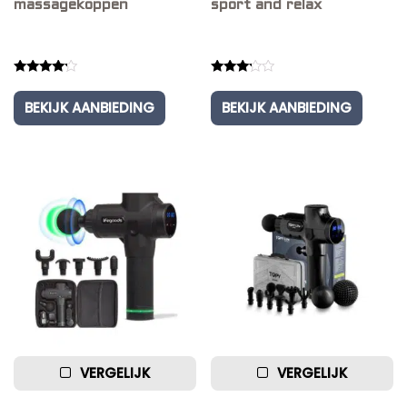
massagekoppen
sport and relax
Rated
Rated
4.00
3.00
BEKIJK AANBIEDING
BEKIJK AANBIEDING
out of 5
out of
5
VERGELIJK
VERGELIJK