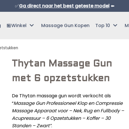
✅
Ga direct naar het best geteste model
⬅️
g
🏪Winkel
Massage Gun Kopen
Top 10
M
etstukken
Thytan Massage Gun
met 6 opzetstukken
Normaal Formaat Massage Guns
De Thytan massage gun wordt verkocht als
Professionele Massage Guns
“
Massage Gun Professioneel Klop en Compressie
Massage Apparaat voor – Nek, Rug en Fullbody –
Mini Massage Guns
Acupressuur – 6 Opzetstukken – Koffer – 30
Overige Producten
Beste Mini Massage Guns
Standen – Zwart”
.