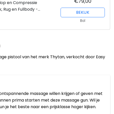
€79,00
lop en Compressie
 Rug en Fullbody -
BEKIJK
 - Koffer - 30 Standen -
Bol
n
ge pistool van het merk Thytan, verkocht door Easy
 ontspannende massage willen krijgen of geven met
nnen prima starten met deze massage gun. Wil je
n je het beste naar een prijsklasse hoger kijken.