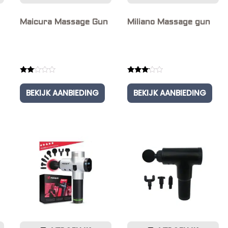
Maicura Massage Gun
Miliano Massage gun
Rated
Rated
2.00
3.00
BEKIJK AANBIEDING
BEKIJK AANBIEDING
out
out of
of 5
5