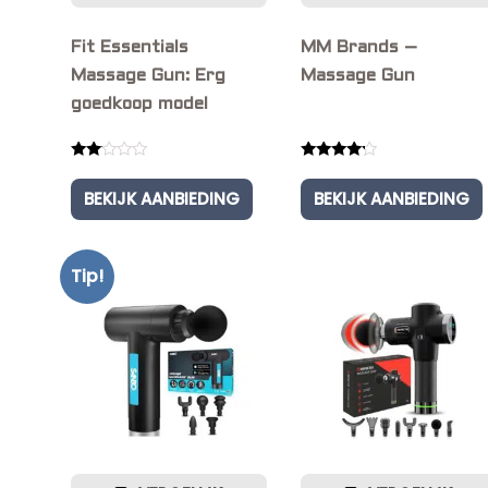
Fit Essentials
MM Brands –
Massage Gun: Erg
Massage Gun
goedkoop model
Rated
Rated
2.00
4.00
BEKIJK AANBIEDING
BEKIJK AANBIEDING
out
out of 5
of 5
Tip!