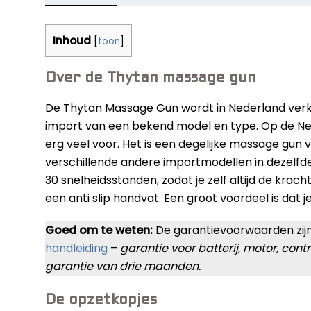
Inhoud
[
toon
]
Over de Thytan massage gun
De Thytan Massage Gun wordt in Nederland verko
import van een bekend model en type. Op de Ned
erg veel voor. Het is een degelijke massage gun v
verschillende andere importmodellen in dezelfde 
30 snelheidsstanden, zodat je zelf altijd de kra
een anti slip handvat. Een groot voordeel is dat j
Goed om te weten:
De garantievoorwaarden zijn b
handleiding
–
garantie voor batterij, motor, cont
garantie van drie maanden.
De opzetkopjes