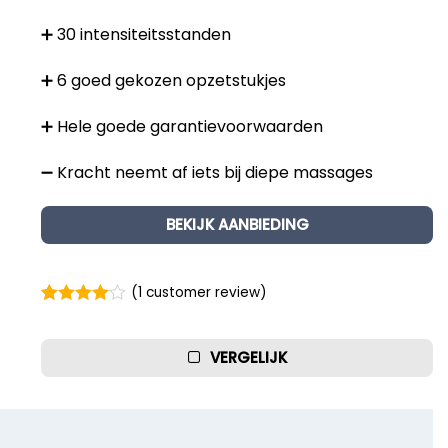
Beste Professionele Massage Pistolen
➕ 30 intensiteitsstanden
Addsfit
➕ 6 goed gekozen opzetstukjes
Compex
➕ Hele goede garantievoorwaarden
Hyperice
Algemeen
➖ Kracht neemt af iets bij diepe massages
Hydragun
Massagekoppen
Massagerr
Massagetypes
BEKIJK AANBIEDING
MUSCQLER
Technologie
Northwall
(
1
customer review)
Rated
1
4.00
Sanbo
out of 5
based on
VERGELIJK
Theragun
customer
rating
Tunturi