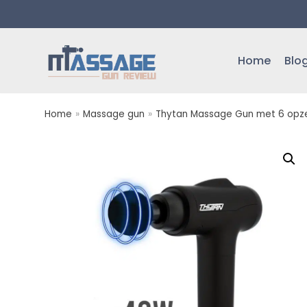
Meteen
naar
de
Home
Blo
inhoud
Home
»
Massage gun
»
Thytan Massage Gun met 6 opz