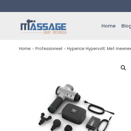
Meteen
naar
de
Home
Blo
inhoud
Home
»
Professioneel
»
Hyperice Hypervolt: Met meene