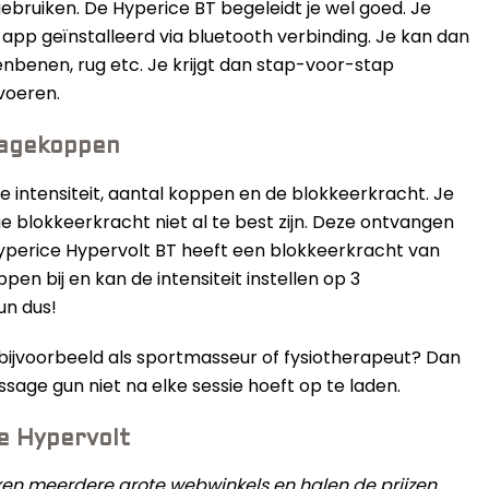
bruiken. De Hyperice BT begeleidt je wel goed. Je
pp geïnstalleerd via bluetooth verbinding. Je kan dan
nbenen, rug etc. Je krijgt dan stap-voor-stap
voeren.
sagekoppen
de intensiteit, aantal koppen en de blokkeerkracht. Je
 blokkeerkracht niet al te best zijn. Deze ontvangen
Hyperice Hypervolt BT heeft een blokkeerkracht van
oppen bij en kan de intensiteit instellen op 3
un dus!
 bijvoorbeeld als sportmasseur of fysiotherapeut? Dan
sage gun niet na elke sessie hoeft op te laden.
de Hypervolt
ijken meerdere grote webwinkels en halen de prijzen