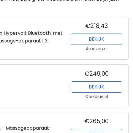
€218,43
n Hypervolt Bluetooth, met
BEKIJK
massage-apparaat | 3
bare steekkoppen |...
Amazon.nl
€249,00
BEKIJK
Coolblue.nl
€265,00
h - Massageapparaat -