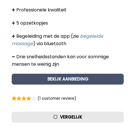
Beste Professionele Massage Pistolen
➕ Professionele kwaliteit
Addsfit
➕ 5 opzetkopjes
Compex
➕ Begeleiding met de app (zie
begeleide
Hyperice
Algemeen
massage
) via bluetooth
Hydragun
Massagekoppen
➖ Drie snelheidsstanden kan voor sommige
Massagerr
Massagetypes
mensen te weinig zijn
MUSCQLER
Technologie
BEKIJK AANBIEDING
Northwall
Sanbo
(
1
customer review)
Theragun
Rated
1
4.00
out of 5
Tunturi
based on
VERGELIJK
customer
rating