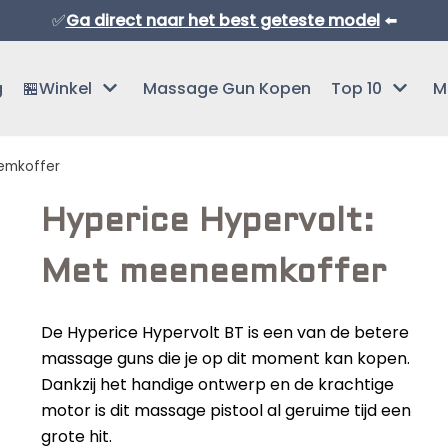
✅
Ga direct naar het best geteste model
⬅️
g
🏪Winkel
Massage Gun Kopen
Top 10
M
emkoffer
Hyperice Hypervolt:
Met meeneemkoffer
Normaal Formaat Massage Guns
De Hyperice Hypervolt BT is een van de betere
Professionele Massage Guns
massage guns die je op dit moment kan kopen.
Dankzij het handige ontwerp en de krachtige
Mini Massage Guns
motor is dit massage pistool al geruime tijd een
Overige Producten
Beste Mini Massage Guns
grote hit.