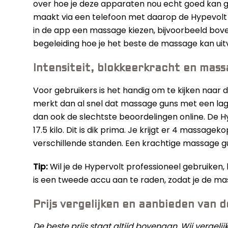
over hoe je deze apparaten nou echt goed kan ge
maakt via een telefoon met daarop de Hypevolt a
in de app een massage kiezen, bijvoorbeeld bove
begeleiding hoe je het beste de massage kan uit
Intensiteit, blokkeerkracht en mas
Voor gebruikers is het handig om te kijken naar 
merkt dan al snel dat massage guns met een lage
dan ook de slechtste beoordelingen online. De 
17.5 kilo. Dit is dik prima. Je krijgt er 4 massagek
verschillende standen. Een krachtige massage g
Tip:
Wil je de Hypervolt professioneel gebruiken,
is een tweede accu aan te raden, zodat je de mas
Prijs vergelijken en aanbieden van 
De beste prijs staat altijd bovenaan. Wij vergel