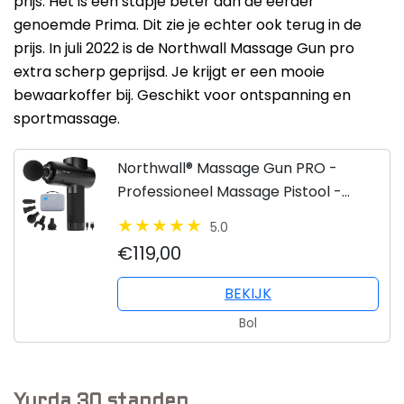
prijs. Het is een stapje beter dan de eerder
genoemde Prima. Dit zie je echter ook terug in de
prijs. In juli 2022 is de Northwall Massage Gun pro
extra scherp geprijsd. Je krijgt er een mooie
bewaarkoffer bij. Geschikt voor ontspanning en
sportmassage.
Northwall® Massage Gun PRO -
Professioneel Massage Pistool -
Sport en Relax Massage Apparaat -
5.0
Zwart Massagepistool
€119,00
BEKIJK
Bol
Yurda 30 standen