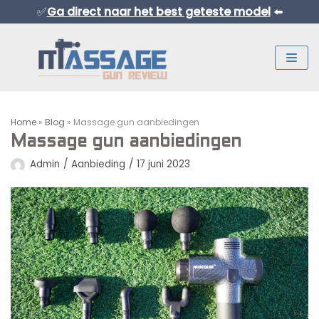
✅
Ga direct naar het best geteste model
⬅️
Meteen
naar
de
inhoud
Home
»
Blog
»
Massage gun aanbiedingen
Massage gun aanbiedingen
Admin
Aanbieding
17 juni 2023
Normaal Formaat Massage Guns
Professionele Massage Guns
Mini Massage Guns
Overige Producten
Beste Mini Massage Guns