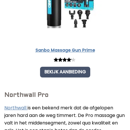
Sanbo Massage Gun Prime
Rated
1
BEKIJK AANBIEDING
4.00
out
of 5
based
on
Northwall Pro
custome
r rating
Northwall
is een bekend merk dat de afgelopen
jaren hard aan de weg timmert. De Pro massage gun
valt in het middensegment, zowel qua kwaliteit en