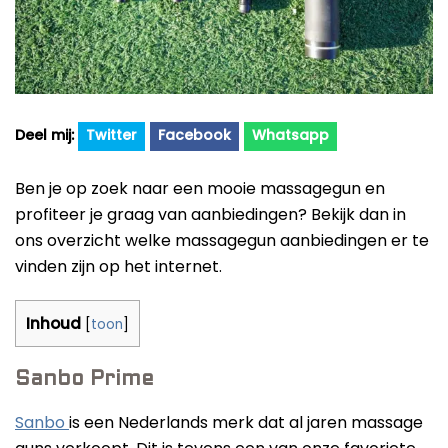
Beste Professionele Massage Pistolen
Addsfit
Compex
Hyperice
Algemeen
Twitter
Facebook
Whatsapp
Hydragun
Massagekoppen
Ben je op zoek naar een mooie massagegun en
Massagerr
Massagetypes
profiteer je graag van aanbiedingen? Bekijk dan in
MUSCQLER
ons overzicht welke massagegun aanbiedingen er te
Technologie
vinden zijn op het internet.
Northwall
Sanbo
Inhoud
[
toon
]
Theragun
Sanbo Prime
Tunturi
Sanbo
is een Nederlands merk dat al jaren massage