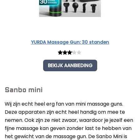
YURDA Massage Gun: 30 standen
Rated
1
BEKIJK AANBIEDING
3.00
out of
5
based
Sanbo mini
on
custo
Wij zijn echt heel erg fan van mini massage guns.
mer
Deze apparaten zijn echt heel handig om mee te
rating
nemen. Ook zijn ze niet zwaar, waardoor je jezelf een
fijne massage kan geven zonder last te hebben van
het gewicht van de massage gun. De Sanbo Mini is