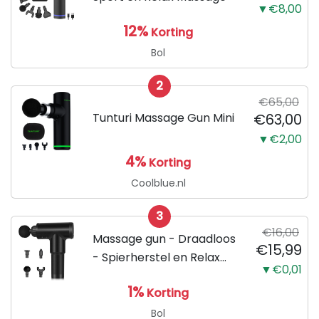
▼€8,00
12%
Korting
Bol
2
€65,00
Tunturi Massage Gun Mini
€63,00
▼€2,00
4%
Korting
Coolblue.nl
3
€16,00
Massage gun - Draadloos
€15,99
- Spierherstel en Relax
▼€0,01
massage - Klop en
1%
Korting
Vibratie massage - Sport
en Beweging -
Bol