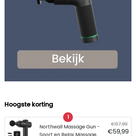
Hoogste korting
1
€67,99
Northwall Massage Gun -
€59,99
Sport en Relax Massage