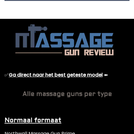
✅
Ga direct naar het best geteste model
⬅️
Alle massage guns per type
Normaal formaat
Northwall Massage Gun Prime