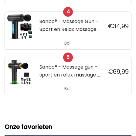
Vaderdagcadeau
4
Sanbo® - Massage Gun -
€34,99
Sport en Relax Massage -
Professioneel - Inclusief
Bol
APP
5
Sanbo® - Massage gun -
€69,99
sport en relax massage -
professioneel - Inclusief
Bol
Koffer - inclusief APP
Onze favorieten