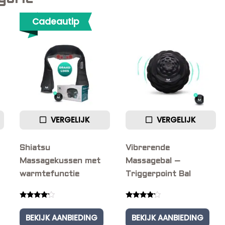
Cadeautip
VERGELIJK
VERGELIJK
Shiatsu
Vibrerende
Massagekussen met
Massagebal –
warmtefunctie
Triggerpoint Bal
Rated
Rated
4.00
4.00
BEKIJK AANBIEDING
BEKIJK AANBIEDING
out of 5
out of 5