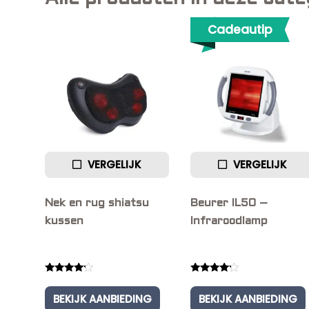
Cadeautip
VERGELIJK
VERGELIJK
Nek en rug shiatsu
Beurer IL50 –
kussen
Infraroodlamp
Rated
Rated
4.00
4.00
BEKIJK AANBIEDING
BEKIJK AANBIEDING
out of 5
out of 5