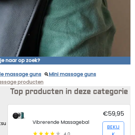
Beste Professionele Massage Pistolen
Addsfit
Compex
Hyperice
Algemeen
Hydragun
Massagekoppen
je naar op zoek?
Massagerr
Massagetypes
ele massage guns
Mini massage guns
MUSCQLER
Technologie
assage producten
Northwall
Top producten in deze categorie
Sanbo
Theragun
€59,95
Tunturi
Vibrerende Massagebal
tsu
BEKIJ
K
4.0