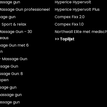
assage gun
Hyperice Hypervolt
assage Gun professioneel
Hyperice Hypervolt Plus
sage gun
Compex Fixx 2.0
- Sport & relax
Compex Fixx 1.0
Massage Gun – 30
Northwall Elite met medisc
veaus
>> Toplijst
sage Gun met 6
en
– Massage Gun
ssage Gun
ssage Gun: 8
ppen
sage gun
massage gun
assage gun