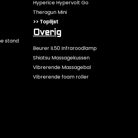
Hyperice Hypervolt Go
n
Theragun Mini
c
l
>> Toplijst
u
Overig
s
he stand
i
Beurer IL50 Infraroodlamp
e
Shiatsu Massagekussen
f
Vibrerende Massagebal
K
Vibrerende foam roller
o
f
f
e
r
-
i
n