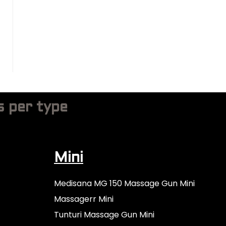
w
g
e
a
e
-
r
p
t
r
o
f
e
s
s per type
s
i
o
n
Mini
e
e
Medisana MG 150 Massage Gun Mini
l
Massagerr Mini
-
Tunturi Massage Gun Mini
I