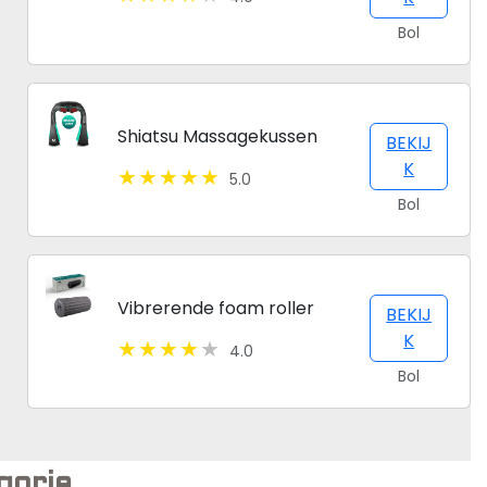
Bol
Shiatsu Massagekussen
BEKIJ
K
5.0
Bol
Vibrerende foam roller
BEKIJ
K
4.0
Bol
gorie