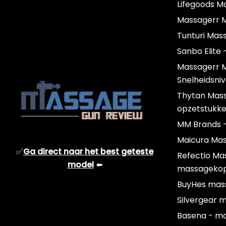
Lifegoods M
Massagerr M
Tunturi Mas
Sanbo Elite 
Massagerr 
Snelheidsni
Thytan Mas
opzetstukk
MM Brands 
Maicura Ma
✅
Ga direct naar het best geteste
Refectio Ma
model
⬅️
massageko
BuyHes mas
Silvergear 
Basena - m