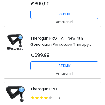
€699,99
Massage Gun
BEKIJK
Amazon.nl
Theragun PRO - All-New 4th
Generation Percussive Therapy
Deep Tissue Muscle Treatment
€699,99
Massage Gun
BEKIJK
Amazon.nl
Theragun PRO
4.0