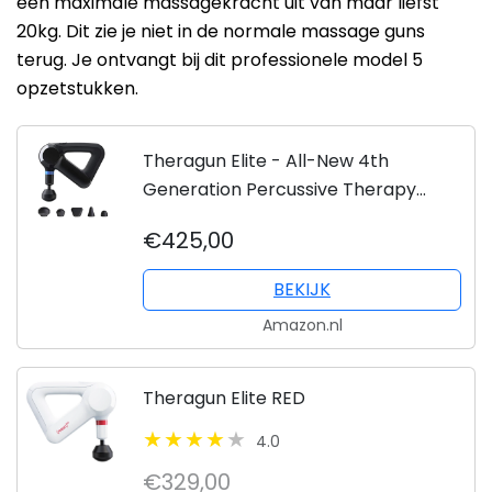
een maximale massagekracht uit van maar liefst
20kg. Dit zie je niet in de normale massage guns
terug. Je ontvangt bij dit professionele model 5
opzetstukken.
Theragun Elite - All-New 4th
Generation Percussive Therapy
Deep Tissue Muscle Treatment
€425,00
Massage Gun…
BEKIJK
Amazon.nl
Theragun Elite RED
4.0
€329,00