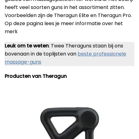
Beste Professionele Massage Pistolen
heeft veel soorten guns in het assortiment zitten.
Voorbeelden zijn de Theragun Elite en Theragun Pro.
Addsfit
Op deze pagina lees je meer informatie over het
Compex
merk
Hyperice
Algemeen
Leuk om te weten
: Twee Theraguns staan bij ons
Hydragun
Massagekoppen
bovenaan in de toplijsten van
beste professionele
massage-guns
Massagerr
Massagetypes
MUSCQLER
Producten van Theragun
Technologie
Northwall
Sanbo
Theragun
Tunturi