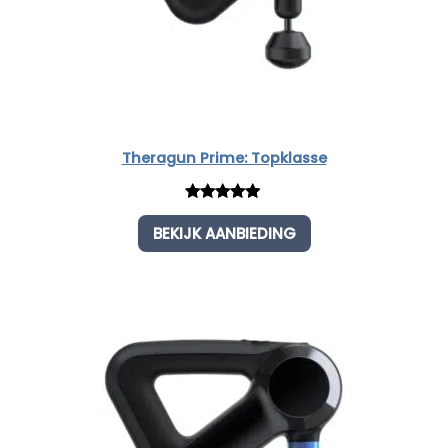
Theragun Prime: Topklasse
Rated
1
5.00
BEKIJK AANBIEDING
out of 5
based on
customer
rating