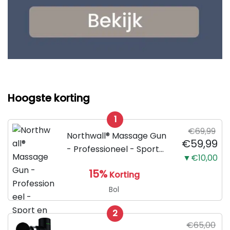
Hoogste korting
1
€69,99
Northwall® Massage Gun
€59,99
- Professioneel - Sport
▼€10,00
en Relax Massage
15%
Korting
Bol
2
€65,00