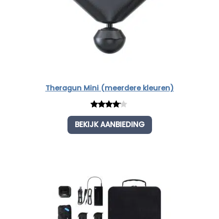
Theragun Mini (meerdere kleuren)
Rated
1
BEKIJK AANBIEDING
4.00
out
of 5
based
on
customer
rating