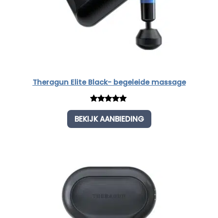
Theragun Elite Black- begeleide massage
Rated
1
5.00
BEKIJK AANBIEDING
out of 5
based on
customer
rating