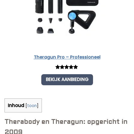
Theragun Pro – Professioneel
Rated
1
5.00
BEKIJK AANBIEDING
out of 5
based on
customer
rating
Inhoud
[
toon
]
Therabody en Theragun: opgericht in
2009