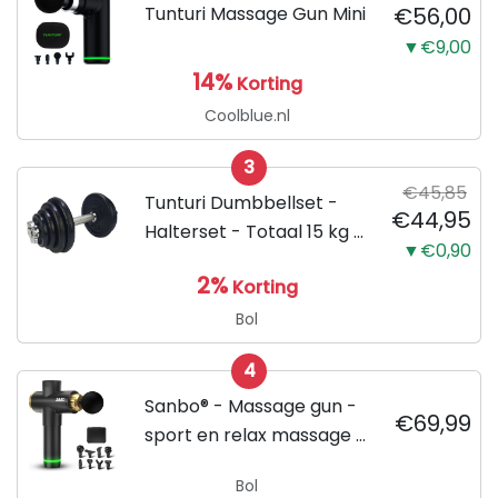
Tunturi Massage Gun Mini
€56,00
▼€9,00
14%
Korting
Coolblue.nl
3
€45,85
Tunturi Dumbbellset -
€44,95
Halterset - Totaal 15 kg -
▼€0,90
Zwart
2%
Korting
Bol
4
Sanbo® - Massage gun -
€69,99
sport en relax massage -
professioneel - Inclusief
Bol
Koffer - inclusief APP