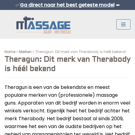
✅
Ga direct naar het best geteste model
⬅️
Meteen
naar
de
inhoud
Home
»
Merken
»
Theragun: Dit merk van Therabody is héél bekend
Theragun: Dit merk van Therabody
is héél bekend
Theragun is een van de bekendste en meest
Normaal Formaat Massage Guns
populaire merken van (professionele) massage
Professionele Massage Guns
guns. Apparaten van dit bedrijf worden in enorm veel
winkels verkocht. Eigenlijk heet het bedrijf achter het
Mini Massage Guns
merk Therabody. Het bedrijf bestaat al sinds 2009,
Overige Producten
waarmee het een van de oudste bedrijven op het
Beste Mini Massage Guns
gebied van massagepistolen ter wereld is. Het bedrijf