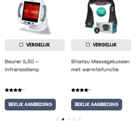
VERGELIJK
VERGELIJK
Beurer IL50 –
Shiatsu Massagekussen
Infraroodlamp
met warmtefunctie
Rated
Rated
4.00
4.00
BEKIJK AANBIEDING
BEKIJK AANBIEDING
out of 5
out of 5