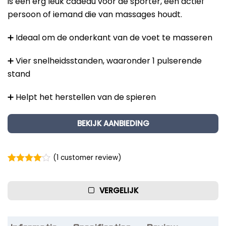
is een erg leuk cadeau voor de sporter, een actief
persoon of iemand die van massages houdt.
➕ Ideaal om de onderkant van de voet te masseren
➕ Vier snelheidsstanden, waaronder 1 pulserende
stand
➕ Helpt het herstellen van de spieren
BEKIJK AANBIEDING
(
1
customer review)
Rated
1
4.00
out of 5
based on
VERGELIJK
customer
rating