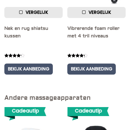
VERGELIJK
VERGELIJK
Nek en rug shiatsu
Vibrerende foam roller
kussen
met 4 tril niveaus
Rated
Rated
4.00
4.00
BEKIJK AANBIEDING
BEKIJK AANBIEDING
out of 5
out of 5
Andere massageapparaten
Cadeautip
Cadeautip