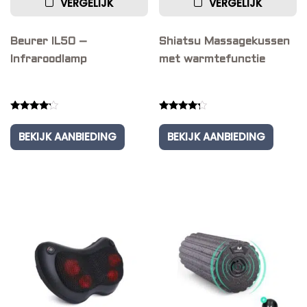
VERGELIJK
VERGELIJK
Beurer IL50 –
Shiatsu Massagekussen
Infraroodlamp
met warmtefunctie
Rated
Rated
4.00
4.00
BEKIJK AANBIEDING
BEKIJK AANBIEDING
out of 5
out of 5