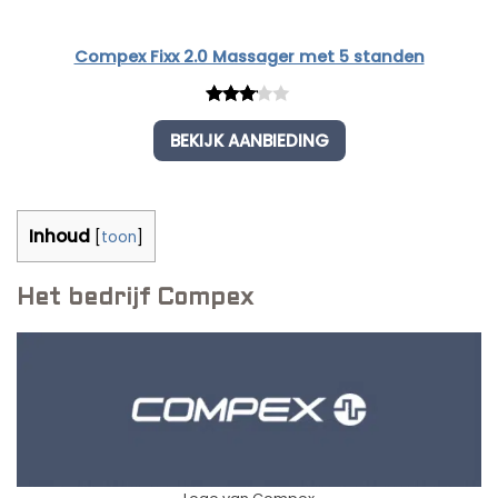
Compex Fixx 2.0 Massager met 5 standen
Rated
1
BEKIJK AANBIEDING
3.00
out of
5
based
Inhoud
[
toon
]
on
customer
Het bedrijf Compex
rating