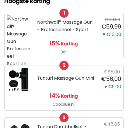
Hoogste korting
1
€69,99
Northwall® Massage Gun
€59,99
- Professioneel - Sport
▼€10,00
en Relax Massage
15%
Korting
Bol
2
€65,00
Tunturi Massage Gun Mini
€56,00
▼€9,00
14%
Korting
Coolblue.nl
3
€45,85
Tunturi Dumbbellset -