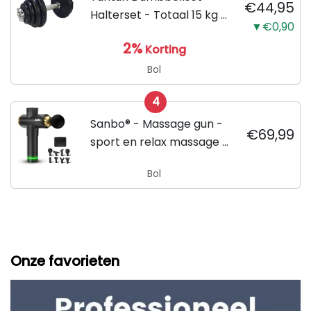
€44,95
Halterset - Totaal 15 kg -
▼€0,90
Zwart
2%
Korting
Bol
4
Sanbo® - Massage gun -
€69,99
sport en relax massage -
professioneel - Inclusief
Bol
Koffer - inclusief APP
Onze favorieten