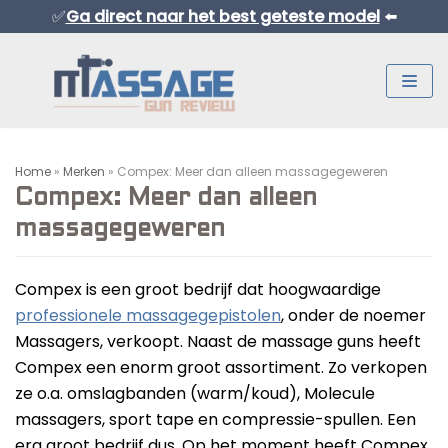
✅
Ga direct naar het best geteste model
⬅️
Meteen
naar
de
inhoud
Home
»
Merken
»
Compex: Meer dan alleen massagegeweren
Compex: Meer dan alleen
massagegeweren
Compex is een groot bedrijf dat hoogwaardige
Normaal Formaat Massage Guns
professionele massagegepistolen
, onder de noemer
Professionele Massage Guns
Massagers, verkoopt. Naast de massage guns heeft
Compex een enorm groot assortiment. Zo verkopen
Mini Massage Guns
ze o.a. omslagbanden (warm/koud), Molecule
Overige Producten
massagers, sport tape en compressie-spullen. Een
Beste Mini Massage Guns
erg groot bedrijf dus. Op het moment heeft Compex