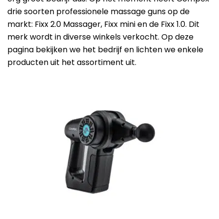
Beste Professionele Massage Pistolen
drie soorten professionele massage guns op de
markt: Fixx 2.0 Massager, Fixx mini en de Fixx 1.0. Dit
Addsfit
merk wordt in diverse winkels verkocht. Op deze
Compex
pagina bekijken we het bedrijf en lichten we enkele
producten uit het assortiment uit.
Hyperice
Algemeen
Hydragun
Massagekoppen
Massagerr
Massagetypes
MUSCQLER
Technologie
Northwall
Sanbo
Theragun
Tunturi