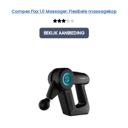
Compex Fixx 1.0 Massager: Flexibele massagekop
Rated
1
BEKIJK AANBIEDING
3.00
out of
5
based
on
customer
rating