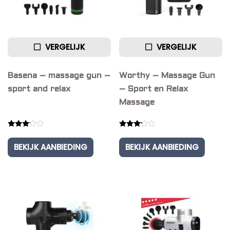
VERGELIJK
VERGELIJK
Basena – massage gun –
Worthy – Massage Gun
sport and relax
– Sport en Relax
Massage
Rated
Rated
3.00
3.00
BEKIJK AANBIEDING
BEKIJK AANBIEDING
out of
out of
5
5