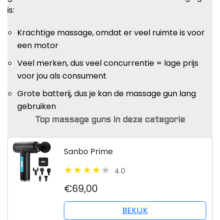
is:
Krachtige massage, omdat er veel ruimte is voor
een motor
Veel merken, dus veel concurrentie = lage prijs
voor jou als consument
Grote batterij, dus je kan de massage gun lang
gebruiken
Top massage guns in deze categorie
Sanbo Prime
4.0
€69,00
BEKIJK