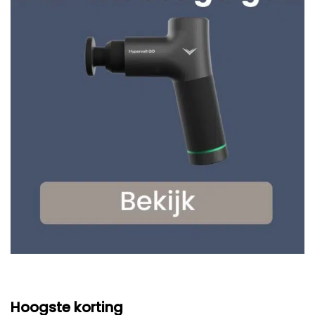
Hoogste korting