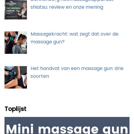
shiatsu: review en onze mening
Massagekracht: wat zegt dat over de
massage gun?
Het handvat van een massage gun: drie
soorten
Toplijst