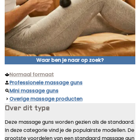
Beste Professionele Massage Pistolen
Addsfit
Compex
Hyperice
Algemeen
Hydragun
Massagekoppen
Waar ben je naar op zoek?
Massagerr
Massagetypes
Normaal formaat
MUSCQLER
Technologie
Professionele massage guns
Northwall
Mini massage guns
Sanbo
Overige massage producten
Over dit type
Theragun
Tunturi
Deze massage guns worden gezien als de standaard.
In deze categorie vind je de populairste modellen. De
grootste voordelen van een standaard massage gun