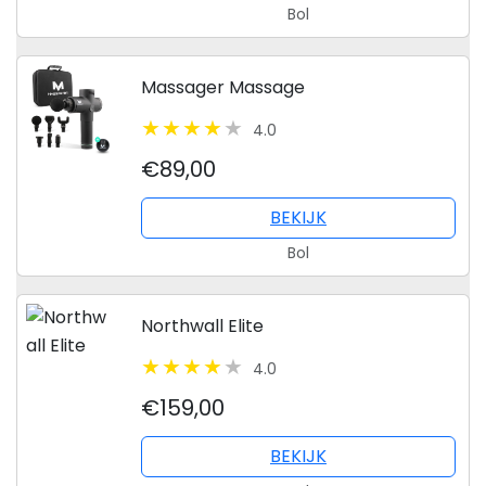
Bol
Massager Massage
4.0
€89,00
BEKIJK
Bol
Northwall Elite
4.0
€159,00
BEKIJK