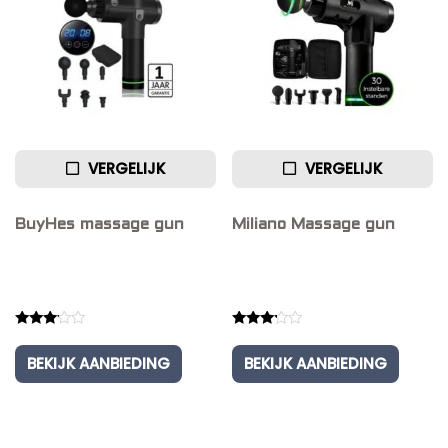
VERGELIJK
VERGELIJK
BuyHes massage gun
Miliano Massage gun
Rated
Rated
3.00
3.00
BEKIJK AANBIEDING
BEKIJK AANBIEDING
out of
out of
5
5