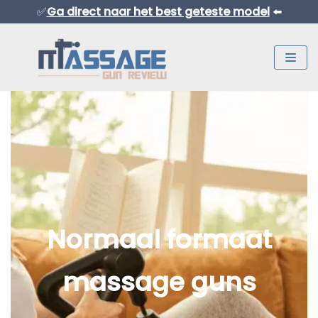
✅
Ga direct naar het best geteste model
⬅️
Meteen
naar
de
inhoud
Normaal Formaat Massage Guns
Normaal formaat
Professionele Massage Guns
Mini Massage Guns
massage guns
Overige Producten
Beste Mini Massage Guns