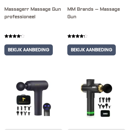
Massagerr Massage Gun
MM Brands – Massage
professioneel
Gun
Rated
Rated
4.00
4.00
BEKIJK AANBIEDING
BEKIJK AANBIEDING
out of 5
out of 5