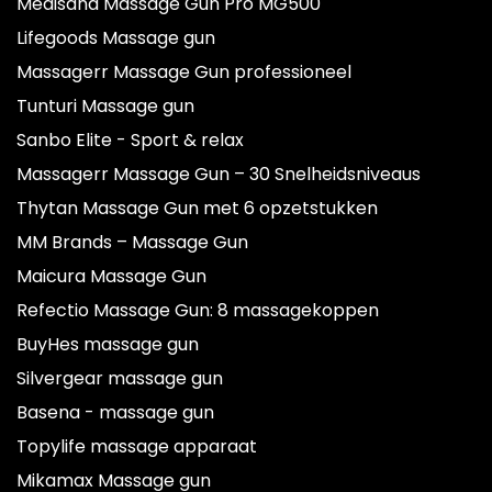
Medisana Massage Gun Pro MG500
Lifegoods Massage gun
Massagerr Massage Gun professioneel
Tunturi Massage gun
Sanbo Elite - Sport & relax
Massagerr Massage Gun – 30 Snelheidsniveaus
Thytan Massage Gun met 6 opzetstukken
MM Brands – Massage Gun
Maicura Massage Gun
Refectio Massage Gun: 8 massagekoppen
BuyHes massage gun
Silvergear massage gun
Basena - massage gun
Topylife massage apparaat
Mikamax Massage gun