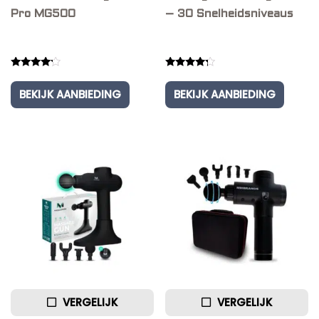
Pro MG500
– 30 Snelheidsniveaus
Rated
Rated
4.00
4.00
BEKIJK AANBIEDING
BEKIJK AANBIEDING
out of 5
out of 5
VERGELIJK
VERGELIJK