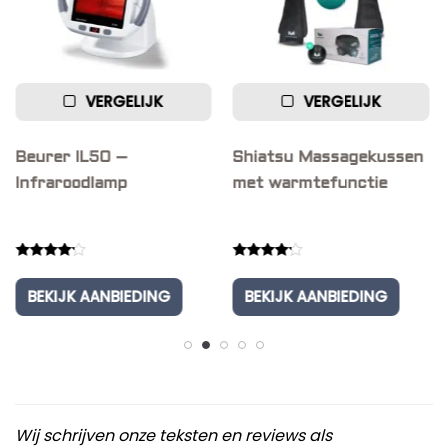
VERGELIJK
VERGELIJK
Beurer IL50 –
Shiatsu Massagekussen
Vi
Infraroodlamp
met warmtefunctie
– 
Rated
Rated
Ra
4.00
4.00
4.
BEKIJK AANBIEDING
BEKIJK AANBIEDING
out of 5
out of 5
out
Wij schrijven onze teksten en reviews als