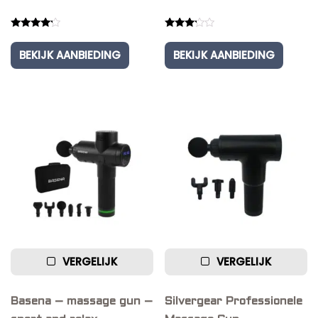
Rated
Rated
4.00
3.00
BEKIJK AANBIEDING
BEKIJK AANBIEDING
out of 5
out of
5
VERGELIJK
VERGELIJK
Basena – massage gun –
Silvergear Professionele