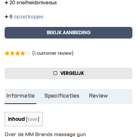
➕ 20 snelheidsniveaus
➕ 6
opzetkopjes
BEKIJK AANBIEDING
(
1
customer review)
Rated
1
4.00
out of 5
based on
VERGELIJK
customer
rating
Informatie
Specificaties
Review
Inhoud
[
toon
]
Over de MM Brands massage gun