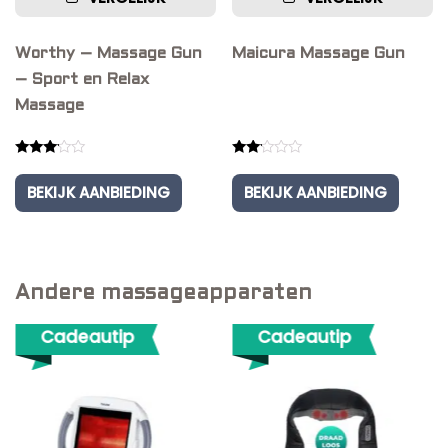
Worthy – Massage Gun
Maicura Massage Gun
– Sport en Relax
Massage
Rated
Rated
3.00
2.00
BEKIJK AANBIEDING
BEKIJK AANBIEDING
out of
out
5
of 5
Andere massageapparaten
Cadeautip
Cadeautip