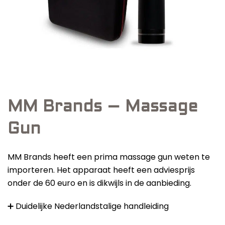
Beste Professionele Massage Pistolen
Donnerberg nekmassageapparaat
Addsfit
shiatsu: review en onze mening
Compex
Hyperice
Algemeen
Massagekracht: wat zegt dat over de
Hydragun
Massagekoppen
massage gun?
Massagerr
Massagetypes
MM Brands – Massage
MUSCQLER
Technologie
Gun
Het handvat van een massage gun: drie
Northwall
soorten
MM Brands heeft een prima massage gun weten te
Sanbo
importeren. Het apparaat heeft een adviesprijs
Theragun
onder de 60 euro en is dikwijls in de aanbieding.
Tunturi
Toplijst
➕ Duidelijke Nederlandstalige handleiding