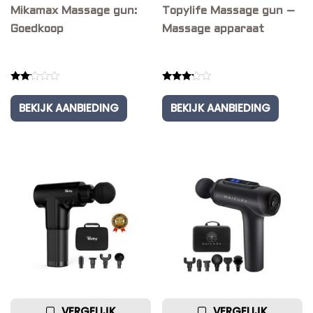
Mikamax Massage gun:
Topylife Massage gun –
Goedkoop
Massage apparaat
Rated
Rated
2.00
3.00
BEKIJK AANBIEDING
BEKIJK AANBIEDING
out
out of
of 5
5
VERGELIJK
VERGELIJK