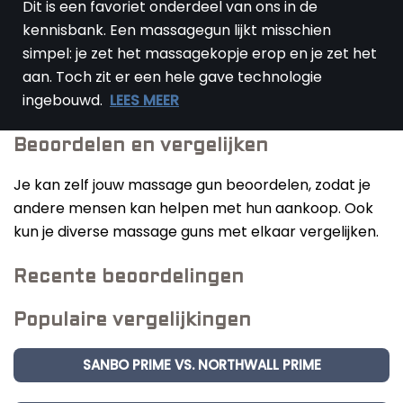
Dit is een favoriet onderdeel van ons in de
kennisbank. Een massagegun lijkt misschien
simpel: je zet het massagekopje erop en je zet het
aan. Toch zit er een hele gave technologie
ingebouwd.
LEES MEER
Beoordelen en vergelijken
Je kan zelf jouw massage gun beoordelen, zodat je
andere mensen kan helpen met hun aankoop. Ook
kun je diverse massage guns met elkaar vergelijken.
Recente beoordelingen
Populaire vergelijkingen
SANBO PRIME VS. NORTHWALL PRIME