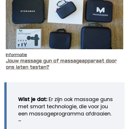
Informatie
Jouw massage gun of massageapparaat door
ons laten testen?
Wist je dat:
Er zijn ook massage guns
met smart technologie, die voor jou
een massageprogramma afdraaien.
–