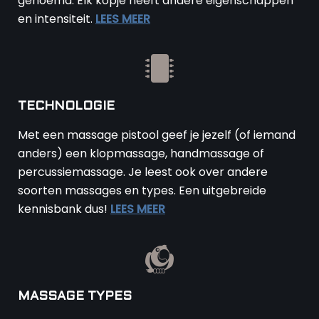
genoemd. Elk kopje heeft andere eigenschappen
en intensiteit.
LEES MEER
TECHNOLOGIE
Met een massage pistool geef je jezelf (of iemand
anders) een klopmassage, handmassage of
percussiemassage. Je leest ook over andere
soorten massages en types. Een uitgebreide
kennisbank dus!
LEES MEER
MASSAGE TYPES