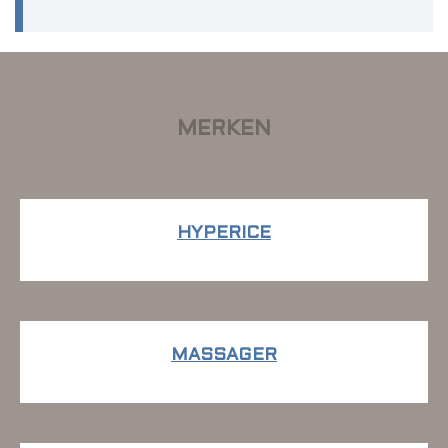
MERKEN
HYPERICE
MASSAGER