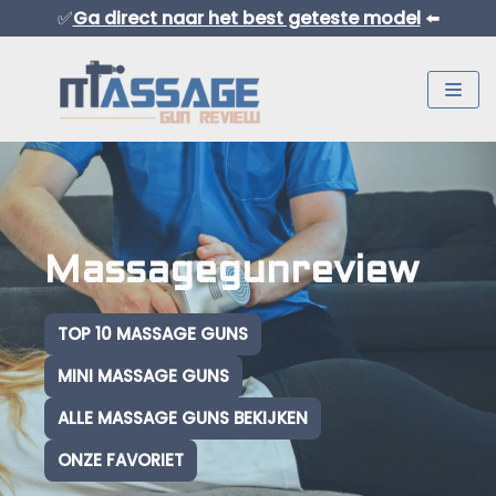
✅
Ga direct naar het best geteste model
⬅️
Meteen
naar
de
inhoud
Massagegunreview
TOP 10 MASSAGE GUNS
Normaal Formaat Massage Guns
Professionele Massage Guns
MINI MASSAGE GUNS
Mini Massage Guns
ALLE MASSAGE GUNS BEKIJKEN
Overige Producten
ONZE FAVORIET
Beste Mini Massage Guns