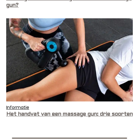
gun?
Informatie
Het handvat van een massage gun: drie soorten