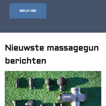
BEKIJK HIER
Nieuwste massagegun
berichten