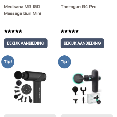
Medisana MG 150
Theragun G4 Pro
Massage Gun Mini
Rated
Rated
5.00
5.00
BEKIJK AANBIEDING
BEKIJK AANBIEDING
out of 5
out of 5
Tip!
Tip!