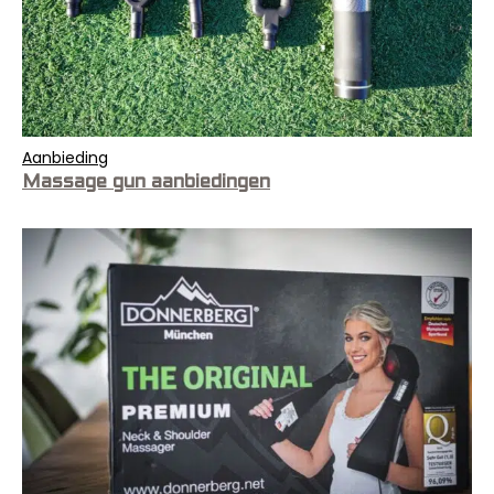
Aanbieding
Massage gun aanbiedingen