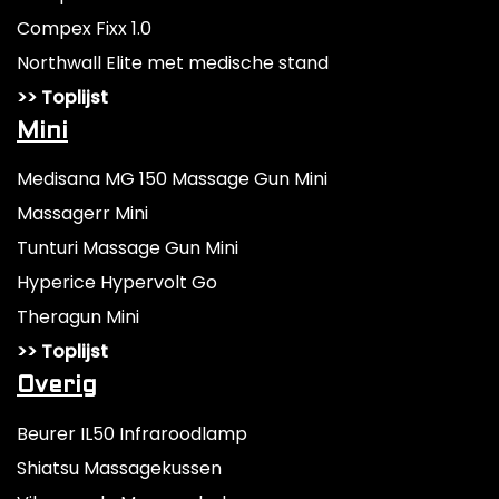
Compex Fixx 1.0
Northwall Elite met medische stand
>> Toplijst
Mini
Medisana MG 150 Massage Gun Mini
Massagerr Mini
Tunturi Massage Gun Mini
Hyperice Hypervolt Go
Theragun Mini
>> Toplijst
Overig
Beurer IL50 Infraroodlamp
Shiatsu Massagekussen