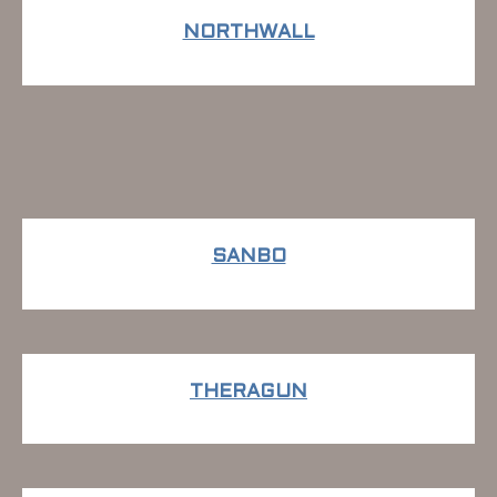
NORTHWALL
SANBO
THERAGUN