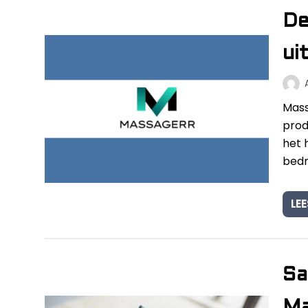
De
ui
Mass
prod
het 
bedr
LEE
Sa