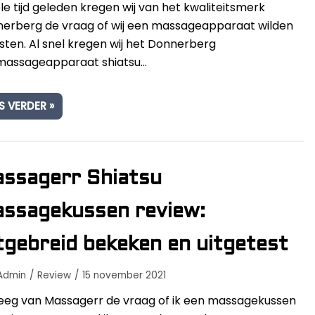
le tijd geleden kregen wij van het kwaliteitsmerk
Beste Professionele Massage Pistolen
erberg de vraag of wij een massageapparaat wilden
esten. Al snel kregen wij het Donnerberg
Addsfit
massageapparaat shiatsu…
Compex
Hyperice
Algemeen
S VERDER »
Hydragun
Massagekoppen
Massagerr
Massagetypes
MUSCQLER
ssagerr Shiatsu
Technologie
Northwall
ssagekussen review:
Sanbo
tgebreid bekeken en uitgetest
Theragun
Admin
Review
15 november 2021
Tunturi
reeg van Massagerr de vraag of ik een massagekussen