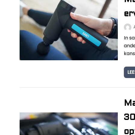
Ma
er
In s
ande
kans
LEE
Ma
30
op