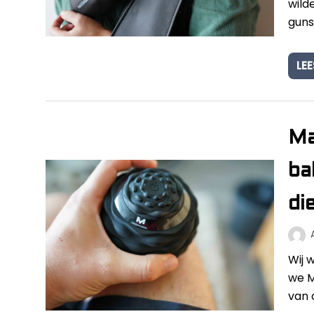
wild
guns
LEE
Ma
ba
die
Wij 
we M
van 