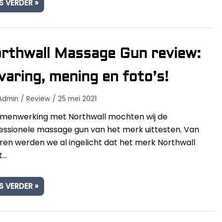
S VERDER »
rthwall Massage Gun review:
varing, mening en foto’s!
Admin
Review
25 mei 2021
amenwerking met Northwall mochten wij de
essionele massage gun van het merk uittesten. Van
ren werden we al ingelicht dat het merk Northwall
t…
S VERDER »