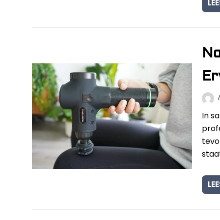
LEE
No
Er
In s
prof
tevo
staa
LEE