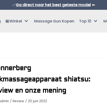
✅
Ga direct naar het best geteste model
⬅️
g
🏪Winkel
Massage Gun Kopen
Top 10
M
nnerberg
Normaal Formaat Massage Guns
kmassageapparaat shiatsu:
Professionele Massage Guns
view en onze mening
Mini Massage Guns
Admin
Review
20 juni 2022
Overige Producten
Beste Mini Massage Guns