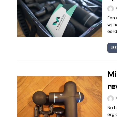
Een 
wij 
eerd
LEE
Mi
re
Na h
erg 