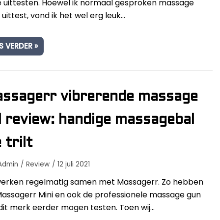
e uittesten. Hoewel ik normaal gesproken massage
 uittest, vond ik het wel erg leuk…
S VERDER »
ssagerr vibrerende massage
l review: handige massagebal
 trilt
Admin
Review
12 juli 2021
werken regelmatig samen met Massagerr. Zo hebben
assagerr Mini en ook de professionele massage gun
dit merk eerder mogen testen. Toen wij…