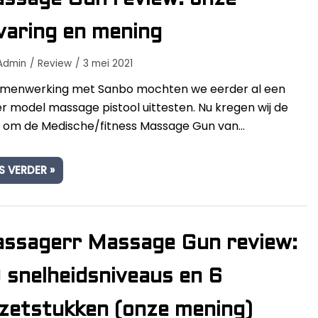
ssage Gun review: onze
varing en mening
Admin
Review
3 mei 2021
amenwerking met Sanbo mochten we eerder al een
r model massage pistool uittesten. Nu kregen wij de
 om de Medische/fitness Massage Gun van…
S VERDER »
ssagerr Massage Gun review:
 snelheidsniveaus en 6
zetstukken (onze mening)