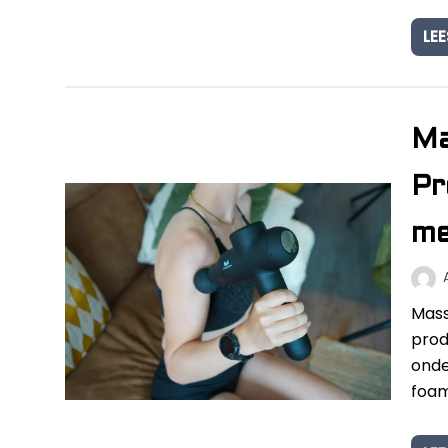
LEE
Ma
Pr
me
Mass
prod
onde
foam