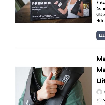
Enke
Donn
uitt
Nek
LEE
Ma
Ma
Ui
Ik k