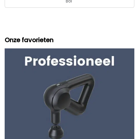
Bol
Koffer - inclusief APP
Onze favorieten