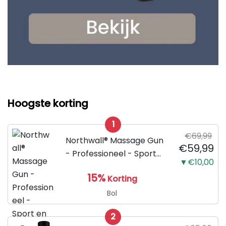
Hoogste korting
1
€69,99
Northwall® Massage Gun
€59,99
- Professioneel - Sport
▼€10,00
en Relax Massage
15%
Korting
Bol
2