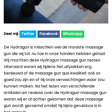
Beste Professionele Massage Pistolen
Addsfit
Compex
Hyperice
Algemeen
Twitter
Facebook
Whatsapp
Hydragun
Massagekoppen
De Hydragun is misschien wel de mooiste massage
Massagerr
Massagetypes
gun die wij tot nu toe in onze handen hebben gehad.
MUSCQLER
Wij mochten deze Hydragun massage gun testen.
Technologie
Uiteraard waren wij tijdens het uitpakken erg
Northwall
benieuwd of de massage gun qua kwaliteit ook zo
Sanbo
goed zou zijn en of hij onze verwachtingen waar zou
kunnen maken. Na het lezen van verschillende
Theragun
artikelen en reviews over de Hydragun massage gun
Tunturi
waren wij er al achter gekomen dat deze massage
gun wordt geroemd omdat hij bijna geruisloos is in