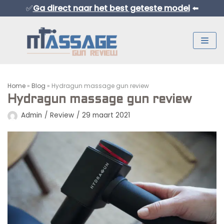
✅
Ga direct naar het best geteste model
⬅️
Meteen
naar
de
inhoud
Home
»
Blog
»
Hydragun massage gun review
Hydragun massage gun review
Admin
Review
29 maart 2021
Normaal Formaat Massage Guns
Professionele Massage Guns
Mini Massage Guns
Overige Producten
Beste Mini Massage Guns