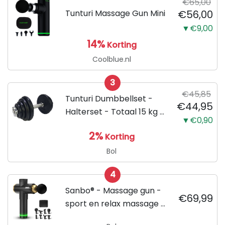
€65,00
Tunturi Massage Gun Mini
€56,00
▼€9,00
14%
Korting
Coolblue.nl
3
€45,85
Tunturi Dumbbellset -
€44,95
Halterset - Totaal 15 kg -
▼€0,90
Zwart
2%
Korting
Bol
4
Sanbo® - Massage gun -
€69,99
sport en relax massage -
professioneel - Inclusief