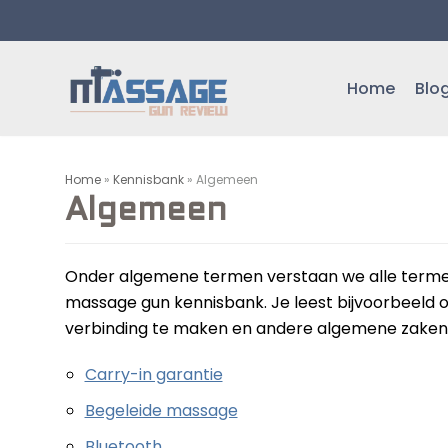
Meteen
naar
de
Home
Blo
inhoud
Home
»
Kennisbank
»
Algemeen
Algemeen
Onder algemene termen verstaan we alle termen
massage gun kennisbank. Je leest bijvoorbeeld 
verbinding te maken en andere algemene zaken
Carry-in garantie
Begeleide massage
Bluetooth