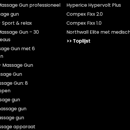
assage Gun professioneel
Hyperice Hypervolt Plus
sage gun
Compex Fixx 2.0
- Sport & relax
Compex Fixx 1.0
Massage Gun – 30
Northwall Elite met medisc
veaus
>> Toplijst
sage Gun met 6
en
– Massage Gun
ssage Gun
ssage Gun: 8
ppen
sage gun
massage gun
assage gun
ssage apparaat