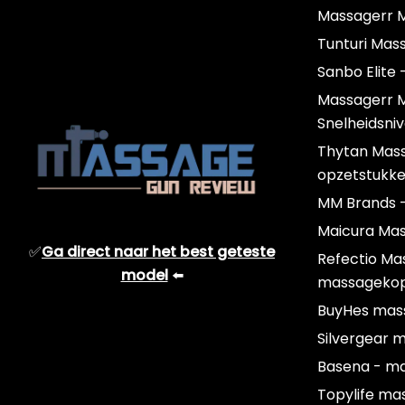
Massagerr M
Tunturi Mas
Sanbo Elite 
Massagerr 
Snelheidsni
Thytan Mas
opzetstukk
MM Brands 
Maicura Ma
✅
Ga direct naar het best geteste
Refectio Ma
model
⬅️
massageko
BuyHes mas
Silvergear 
Basena - m
Topylife ma