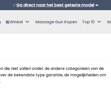
✅
Ga direct naar het best geteste model
⬅️
g
🏪Winkel
Massage Gun Kopen
Top 10
M
 die niet vallen onder de andere categorieën van de
over de bekendste type garantie, de mogelijkheden om
Normaal Formaat Massage Guns
.
Professionele Massage Guns
Mini Massage Guns
Overige Producten
Beste Mini Massage Guns