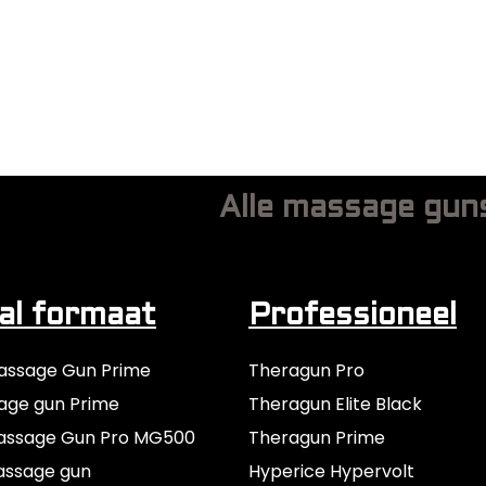
Alle massage gun
l formaat
Professioneel
assage Gun Prime
Theragun Pro
age gun Prime
Theragun Elite Black
assage Gun Pro MG500
Theragun Prime
assage gun
Hyperice Hypervolt