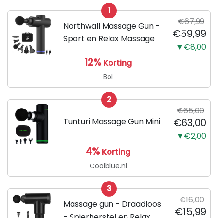
1
€67,99
Northwall Massage Gun -
€59,99
Sport en Relax Massage
▼€8,00
12%
Korting
Bol
2
€65,00
Tunturi Massage Gun Mini
€63,00
▼€2,00
4%
Korting
Coolblue.nl
3
€16,00
Massage gun - Draadloos
€15,99
- Spierherstel en Relax