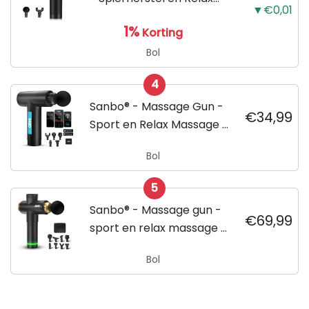
▼€0,01
massage - Klop en
1%
Korting
Vibratie massage - Sport
en Beweging -
Bol
Vaderdagcadeau
4
Sanbo® - Massage Gun -
€34,99
Sport en Relax Massage -
Professioneel - Inclusief
Bol
APP
5
Sanbo® - Massage gun -
€69,99
sport en relax massage -
professioneel - Inclusief
Bol
Koffer - inclusief APP