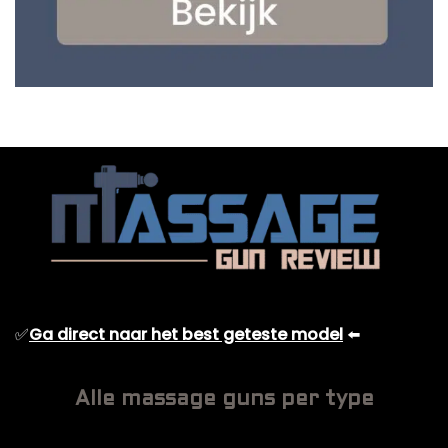
✅
Ga direct naar het best geteste model
⬅️
Alle massage guns per type