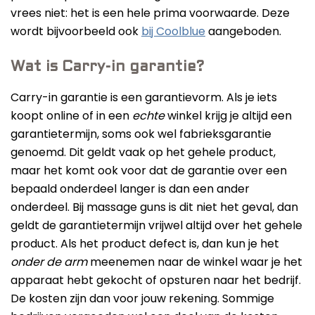
Beste Professionele Massage Pistolen
vrees niet: het is een hele prima voorwaarde. Deze
wordt bijvoorbeeld ook
bij Coolblue
aangeboden.
Addsfit
Compex
Wat is Carry-in garantie?
Hyperice
Algemeen
Carry-in garantie is een garantievorm. Als je iets
koopt online of in een
echte
winkel krijg je altijd een
Hydragun
Massagekoppen
garantietermijn, soms ook wel fabrieksgarantie
Massagerr
Massagetypes
genoemd. Dit geldt vaak op het gehele product,
MUSCQLER
maar het komt ook voor dat de garantie over een
Technologie
bepaald onderdeel langer is dan een ander
Northwall
onderdeel. Bij massage guns is dit niet het geval, dan
Sanbo
geldt de garantietermijn vrijwel altijd over het gehele
product. Als het product defect is, dan kun je het
Theragun
onder de arm
meenemen naar de winkel waar je het
Tunturi
apparaat hebt gekocht of opsturen naar het bedrijf.
De kosten zijn dan voor jouw rekening. Sommige