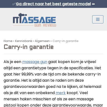
✅
Ga direct naar het best geteste model
⬅️
Meteen
naar
de
inhoud
Home
»
Kennisbank
»
Algemeen
»
Carry-in garantie
Carry-in garantie
Als je een
massage gun
gaat kopen kom je vrijwel
altijd een garantietype tegen in de specificaties. Het
Normaal Formaat Massage Guns
gaat hier 99,99% van de tijd om de bekende carry-in
garantie. Het is altijd aan te raden om deze
Professionele Massage Guns
garantievoorwaarden goed na te kijken, al helemaal
Mini Massage Guns
als je dit van een onbekend
merk
koopt. Veel
Overige Producten
mensen haken misschien af als ze een massage
Beste Mini Massage Guns
pistool kopen onder deze garantievoorwaarde, maar