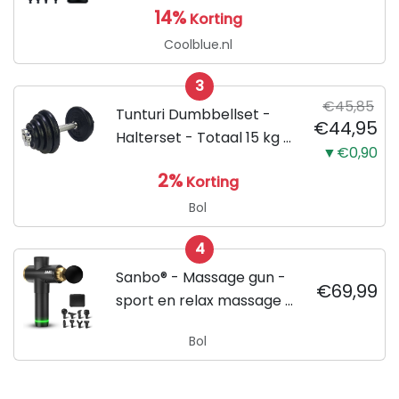
14%
Korting
Coolblue.nl
3
€45,85
Tunturi Dumbbellset -
€44,95
Halterset - Totaal 15 kg -
▼€0,90
Zwart
2%
Korting
Bol
4
Sanbo® - Massage gun -
€69,99
sport en relax massage -
professioneel - Inclusief
Bol
Koffer - inclusief APP