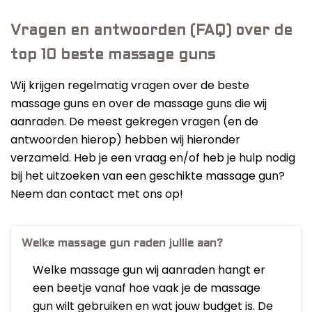
Vragen en antwoorden (FAQ) over de
top 10 beste massage guns
Wij krijgen regelmatig vragen over de beste
massage guns en over de massage guns die wij
aanraden. De meest gekregen vragen (en de
antwoorden hierop) hebben wij hieronder
verzameld. Heb je een vraag en/of heb je hulp nodig
bij het uitzoeken van een geschikte massage gun?
Neem dan contact met ons op!
Welke massage gun raden jullie aan?
Welke massage gun wij aanraden hangt er
een beetje vanaf hoe vaak je de massage
gun wilt gebruiken en wat jouw budget is. De