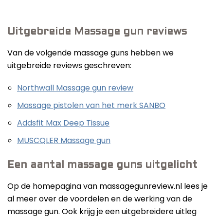
Uitgebreide Massage gun reviews
Van de volgende massage guns hebben we
uitgebreide reviews geschreven:
Northwall Massage gun review
Massage pistolen van het merk SANBO
Addsfit Max Deep Tissue
MUSCQLER Massage gun
Een aantal massage guns uitgelicht
Op de homepagina van massagegunreview.nl lees je
al meer over de voordelen en de werking van de
massage gun. Ook krijg je een uitgebreidere uitleg