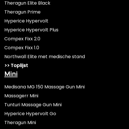
Theragun Elite Black
Theragun Prime
Hyperice Hypervolt
Hyperice Hypervolt Plus
Compex Fixx 2.0
Compex Fixx 1.0
Northwall Elite met medische stand
>> Toplijst
Mini
Medisana MG 150 Massage Gun Mini
Massagerr Mini
Tunturi Massage Gun Mini
Hyperice Hypervolt Go
Theragun Mini