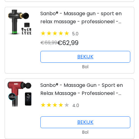
Sanbo® - Massage gun - sport en
relax massage - professioneel -
Inclusief Koffer - inclusief APP
5.0
€62,99
€69,99
BEKIJK
Bol
Sanbo® - Massage Gun - Sport en
Relax Massage - Professioneel -
Inclusief APP
4.0
BEKIJK
Bol