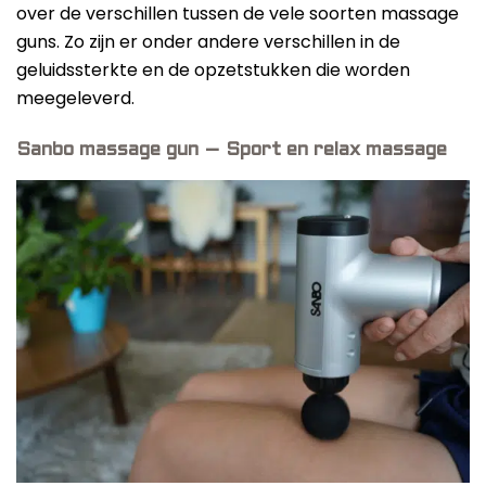
over de verschillen tussen de vele soorten massage
guns. Zo zijn er onder andere verschillen in de
geluidssterkte en de opzetstukken die worden
meegeleverd.
Sanbo massage gun – Sport en relax massage