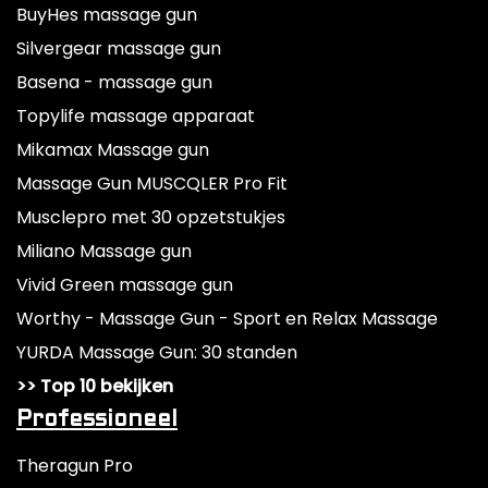
BuyHes massage gun
Silvergear massage gun
Basena - massage gun
Topylife massage apparaat
Mikamax Massage gun
Massage Gun MUSCQLER Pro Fit
Musclepro met 30 opzetstukjes
Miliano Massage gun
Vivid Green massage gun
Worthy - Massage Gun - Sport en Relax Massage
YURDA Massage Gun: 30 standen
>> Top 10 bekijken
Professioneel
Theragun Pro