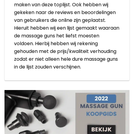
maken van deze toplijst. Ook hebben wij
gekeken naar de reviews en beoordelingen
van gebruikers die online zijn geplaatst.
Hieruit hebben wij een lijst gemaakt waaraan
de massage guns het liefst moesten
voldoen. Hierbij hebben wij rekening
gehouden met de prijs/kwaliteit verhouding
zodat er niet alleen hele dure massage guns
in de lijst zouden verschijnen.