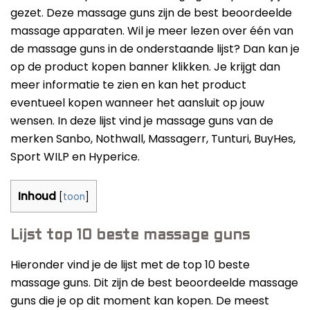
Beste Professionele Massage Pistolen
gezet. Deze massage guns zijn de best beoordeelde
massage apparaten. Wil je meer lezen over één van
Addsfit
de massage guns in de onderstaande lijst? Dan kan je
Compex
op de product kopen banner klikken. Je krijgt dan
meer informatie te zien en kan het product
Hyperice
Algemeen
eventueel kopen wanneer het aansluit op jouw
Hydragun
Massagekoppen
wensen. In deze lijst vind je massage guns van de
merken Sanbo, Nothwall, Massagerr, Tunturi, BuyHes,
Massagerr
Massagetypes
Sport WILP en Hyperice.
MUSCQLER
Technologie
Northwall
Inhoud
[
toon
]
Sanbo
Lijst top 10 beste massage guns
Theragun
Hieronder vind je de lijst met de top 10 beste
Tunturi
massage guns. Dit zijn de best beoordeelde massage
guns die je op dit moment kan kopen. De meest