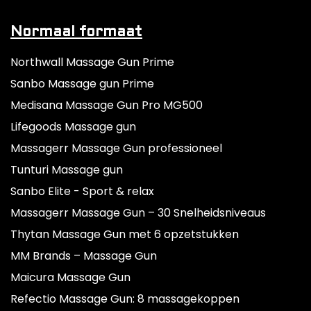
Normaal formaat
Northwall Massage Gun Prime
Sanbo Massage gun Prime
Medisana Massage Gun Pro MG500
Lifegoods Massage gun
Massagerr Massage Gun professioneel
Tunturi Massage gun
Sanbo Elite - Sport & relax
Massagerr Massage Gun – 30 Snelheidsniveaus
Thytan Massage Gun met 6 opzetstukken
MM Brands – Massage Gun
Maicura Massage Gun
Refectio Massage Gun: 8 massagekoppen