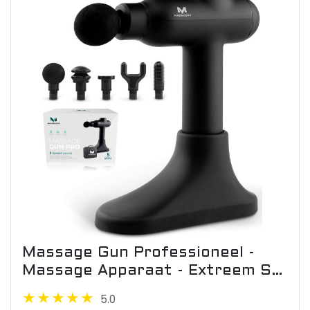
Massage Gun Professioneel -
Massage Apparaat - Extreem Stil
en Krachtig
5.0