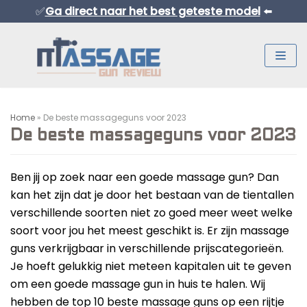
✅
Ga direct naar het best geteste model
⬅️
Meteen
naar
de
inhoud
Home
»
De beste massageguns voor 2023
De beste massageguns voor 2023
Ben jij op zoek naar een goede massage gun? Dan
kan het zijn dat je door het bestaan van de tientallen
Normaal Formaat Massage Guns
verschillende soorten niet zo goed meer weet welke
soort voor jou het meest geschikt is. Er zijn massage
Professionele Massage Guns
guns verkrijgbaar in verschillende prijscategorieën.
Mini Massage Guns
Je hoeft gelukkig niet meteen kapitalen uit te geven
Overige Producten
om een goede massage gun in huis te halen. Wij
Beste Mini Massage Guns
hebben de top 10 beste massage guns op een rijtje