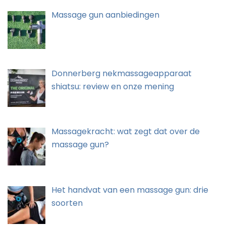
Massage gun aanbiedingen
Donnerberg nekmassageapparaat
shiatsu: review en onze mening
Massagekracht: wat zegt dat over de
massage gun?
Het handvat van een massage gun: drie
soorten