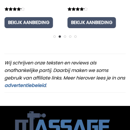
Rated
Rated
4.00
4.00
BIEDING
BEKIJK AANBIEDING
BEKIJK AANBI
out of 5
out of 5
Wij schrijven onze teksten en reviews als
onafhankelijke partij. Daarbij maken we soms
gebruik van affiliate links. Meer hierover lees je in ons
advertentiebeleid
.