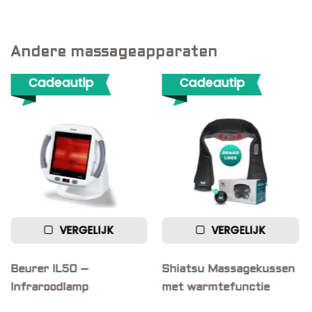
Andere massageapparaten
ip
Cadeautip
GELIJK
VERGELIJK
VERGE
–
Shiatsu Massagekussen
Vibrerende Ma
p
met warmtefunctie
– Triggerpoint