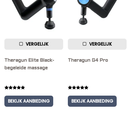
VERGELIJK
VERGELIJK
Theragun Elite Black-
Theragun G4 Pro
begeleide massage
Rated
Rated
5.00
5.00
BEKIJK AANBIEDING
BEKIJK AANBIEDING
out of 5
out of 5