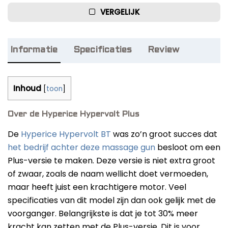
based on
Onze favorieten
VERGELIJK
customer
rating
Informatie
Specificaties
Review
Inhoud
[
toon
]
Over de Hyperice Hypervolt Plus
De
Hyperice Hypervolt BT
was zo’n groot succes dat
het bedrijf achter deze massage gun
besloot om een
Plus-versie te maken. Deze versie is niet extra groot
of zwaar, zoals de naam wellicht doet vermoeden,
maar heeft juist een krachtigere motor. Veel
specificaties van dit model zijn dan ook gelijk met de
voorganger. Belangrijkste is dat je tot 30% meer
kracht kan zetten met de Plus-versie. Dit is voor