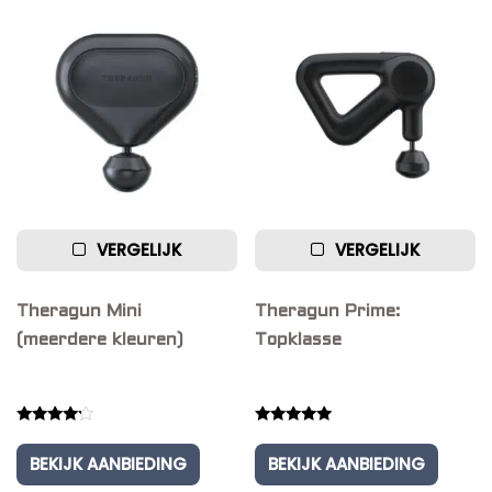
VERGELIJK
VERGELIJK
Theragun Mini
Theragun Prime:
(meerdere kleuren)
Topklasse
Rated
Rated
4.00
5.00
BEKIJK AANBIEDING
BEKIJK AANBIEDING
out of 5
out of 5