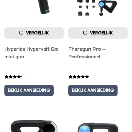
VERGELIJK
VERGELIJK
Hyperice Hypervolt Go:
Theragun Pro –
mini gun
Professioneel
Rated
Rated
4.00
5.00
BEKIJK AANBIEDING
BEKIJK AANBIEDING
out of 5
out of 5