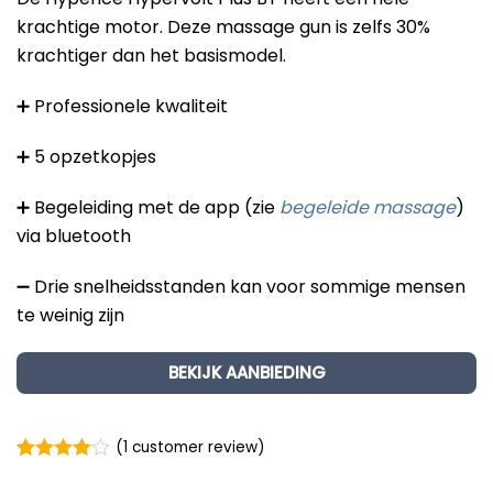
krachtige motor. Deze massage gun is zelfs 30%
krachtiger dan het basismodel.
➕ Professionele kwaliteit
➕ 5 opzetkopjes
➕ Begeleiding met de app (zie
begeleide massage
)
via bluetooth
➖ Drie snelheidsstanden kan voor sommige mensen
te weinig zijn
BEKIJK AANBIEDING
(
1
customer review)
Rated
1
4.00
out of 5