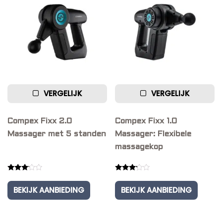
VERGELIJK
VERGELIJK
Compex Fixx 2.0
Compex Fixx 1.0
Massager met 5 standen
Massager: Flexibele
massagekop
Rated
Rated
3.00
3.00
BEKIJK AANBIEDING
BEKIJK AANBIEDING
out of
out of
5
5