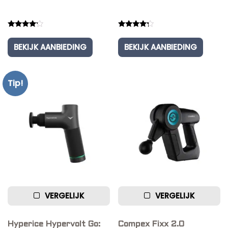
Rated
Rated
4.00
4.00
BEKIJK AANBIEDING
BEKIJK AANBIEDING
out of 5
out of 5
Tip!
VERGELIJK
VERGELIJK
Hyperice Hypervolt Go:
Compex Fixx 2.0