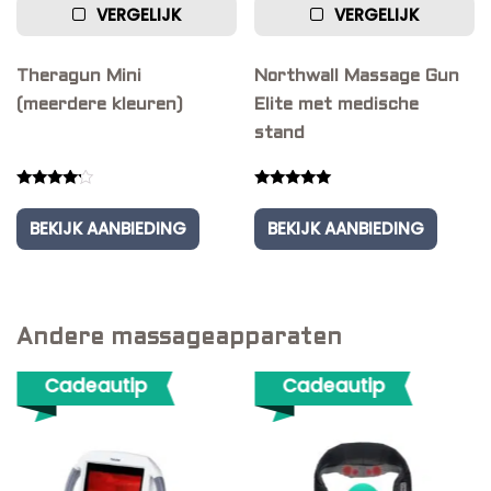
VERGELIJK
VERGELIJK
Theragun Mini
Northwall Massage Gun
(meerdere kleuren)
Elite met medische
stand
Rated
Rated
4.00
5.00
BEKIJK AANBIEDING
BEKIJK AANBIEDING
out of 5
out of 5
Andere massageapparaten
Cadeautip
Cadeautip