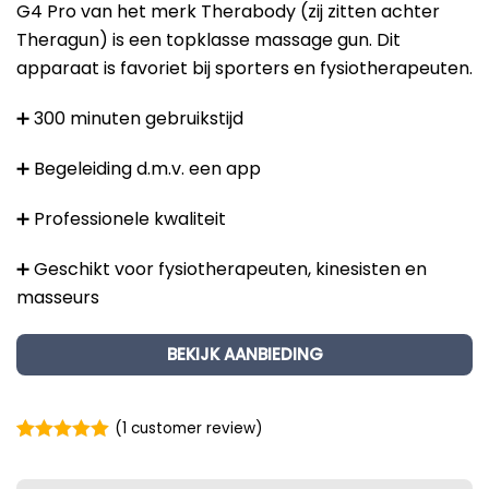
G4 Pro van het merk Therabody (zij zitten achter
Theragun) is een topklasse massage gun. Dit
apparaat is favoriet bij sporters en fysiotherapeuten.
➕ 300 minuten gebruikstijd
➕ Begeleiding d.m.v. een app
➕ Professionele kwaliteit
➕ Geschikt voor fysiotherapeuten, kinesisten en
masseurs
BEKIJK AANBIEDING
(
1
customer review)
Rated
1
5.00
out of 5