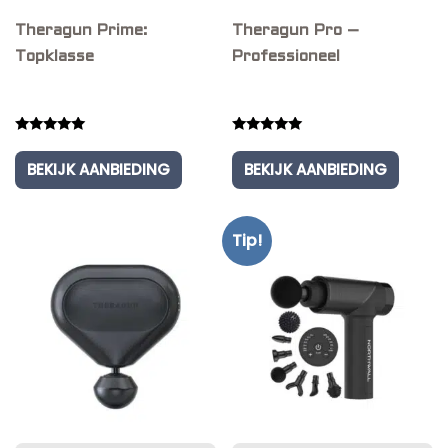
Theragun Prime:
Theragun Pro –
Topklasse
Professioneel
Rated
Rated
5.00
5.00
BEKIJK AANBIEDING
BEKIJK AANBIEDING
out of 5
out of 5
Tip!