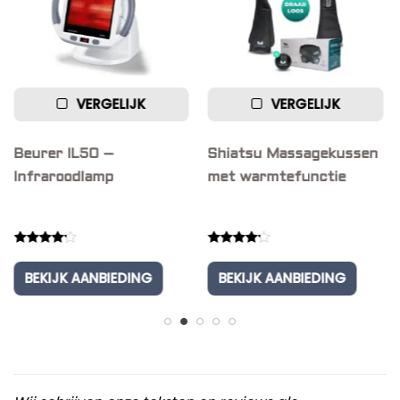
VERGELIJK
VERGELIJK
Beurer IL50 –
Shiatsu Massagekussen
Infraroodlamp
met warmtefunctie
Rated
Rated
4.00
4.00
BEKIJK AANBIEDING
BEKIJK AANBIEDING
out of 5
out of 5