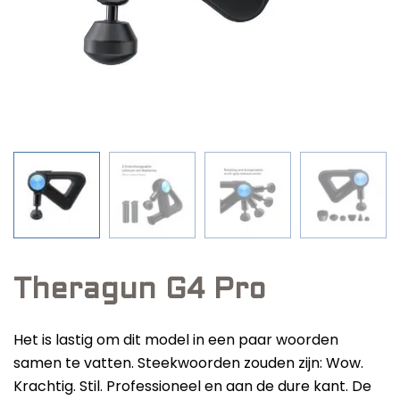
Beste Professionele Massage Pistolen
Donnerberg nekmassageapparaat
Addsfit
shiatsu: review en onze mening
Compex
Hyperice
Algemeen
Massagekracht: wat zegt dat over de
Hydragun
Massagekoppen
massage gun?
Massagerr
Massagetypes
MUSCQLER
Technologie
Het handvat van een massage gun: drie
Northwall
soorten
Sanbo
Theragun G4 Pro
Theragun
Het is lastig om dit model in een paar woorden
Tunturi
Toplijst
samen te vatten. Steekwoorden zouden zijn: Wow.
Krachtig. Stil. Professioneel en aan de dure kant. De