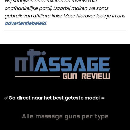
Wij schrijven onze teksten en reviews als
onafhankelijke partij. Daarbij maken we soms
gebruik van affiliate links. Meer hierover lees je in ons
advertentiebeleid
.
✅
Ga direct naar het best geteste model
⬅️
Alle massage guns per type