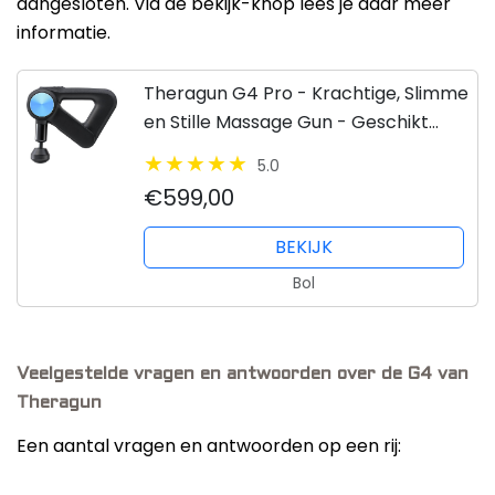
aangesloten. Via de bekijk-knop lees je daar meer
informatie.
Theragun G4 Pro - Krachtige, Slimme
en Stille Massage Gun - Geschikt
Voor Professioneel Gebruik -
5.0
Percussie Behandeling voor Deep
€599,00
Tissue Spierweefsel - Smart...
BEKIJK
Bol
Veelgestelde vragen en antwoorden over de G4 van
Theragun
Een aantal vragen en antwoorden op een rij: