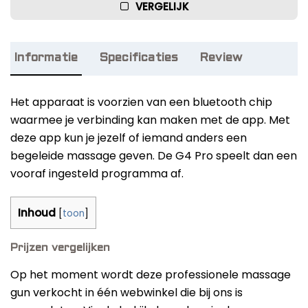
based on
VERGELIJK
Onze favorieten
customer
rating
Informatie
Specificaties
Review
Het apparaat is voorzien van een bluetooth chip
waarmee je verbinding kan maken met de app. Met
deze app kun je jezelf of iemand anders een
begeleide massage geven. De G4 Pro speelt dan een
vooraf ingesteld programma af.
Inhoud
[
toon
]
Prijzen vergelijken
Op het moment wordt deze professionele massage
gun verkocht in één webwinkel die bij ons is