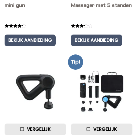
mini gun
Massager met 5 standen
Rated
Rated
4.00
3.00
BEKIJK AANBIEDING
BEKIJK AANBIEDING
out of 5
out of
5
Tip!
VERGELIJK
VERGELIJK