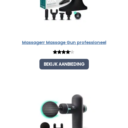
Massagerr Massage Gun professioneel
Rated
1
BEKIJK AANBIEDING
4.00
out
of 5
based
on
customer
rating