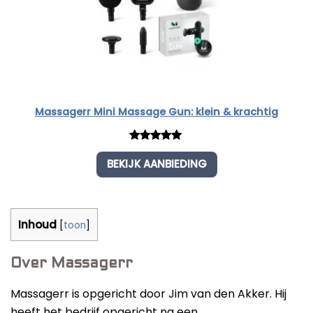
Massagerr Mini Massage Gun: klein & krachtig
Rated
1
5.00
BEKIJK AANBIEDING
out of 5
based on
customer
rating
Inhoud
[
toon
]
Over Massagerr
Massagerr is opgericht door Jim van den Akker. Hij
heeft het bedrijf opgericht na een