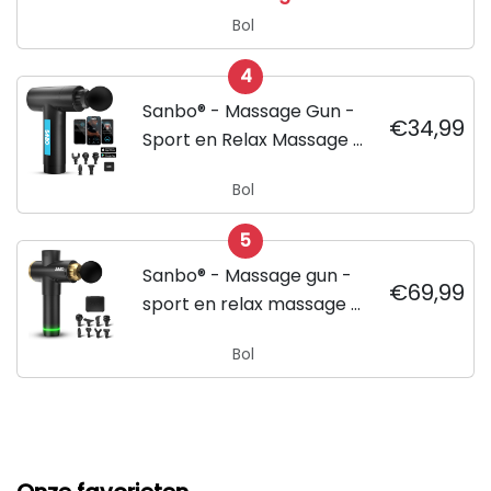
en Beweging -
Bol
Vaderdagcadeau
4
Sanbo® - Massage Gun -
€34,99
Sport en Relax Massage -
Professioneel - Inclusief
Bol
APP
5
Sanbo® - Massage gun -
€69,99
sport en relax massage -
professioneel - Inclusief
Bol
Koffer - inclusief APP