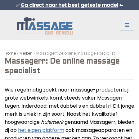
✅
Ga direct naar het best geteste model
⬅️
Meteen
naar
de
inhoud
Home
»
Merken
»
Massagerr: De online massage specialist
Massagerr: De online massage
specialist
Wie regelmatig zoekt naar massage-producten bij
Normaal Formaat Massage Guns
grote webwinkels, komt steeds vaker Massagerr
Professionele Massage Guns
tegen. Inderdaad, met dubbel s en dubbel r! Dit jonge
merk is uniek in zijn soort. Naast het kwalitatief
Mini Massage Guns
hoogwaardige
huismerk
genaamd Massagerr, bieden
Overige Producten
zij op
het eigen platform
ook massageapparaten en
Beste Mini Massage Guns
producten van andere merken aan. Zo verkoopt het