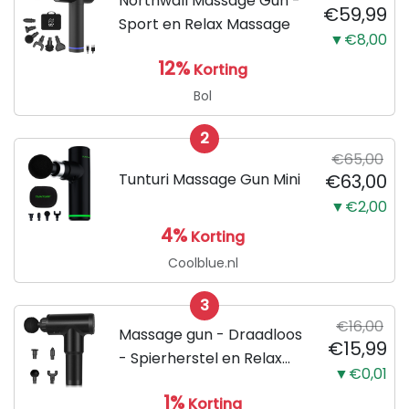
Northwall Massage Gun -
€59,99
Sport en Relax Massage
▼€8,00
12%
Korting
Bol
2
€65,00
Tunturi Massage Gun Mini
€63,00
▼€2,00
4%
Korting
Coolblue.nl
3
€16,00
Massage gun - Draadloos
€15,99
- Spierherstel en Relax
▼€0,01
massage - Klop en
1%
Korting
Vibratie massage - Sport