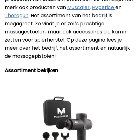
Beste Professionele Massage Pistolen
merk ook producten van
Muscqler
,
Hyperice
en
Theragun
. Het assortiment van het bedrijf is
Addsfit
megagroot. Zo vindt je er zelfs prachtige
Compex
massagestoelen, maar ook accessoires die kan in
zetten voor spierherstel. Op deze pagina lees je
Hyperice
Algemeen
meer over het bedrijf, het assortiment en natuurlijk
Hydragun
Massagekoppen
de massagepistolen!
Massagerr
Massagetypes
Assortiment bekijken
MUSCQLER
Technologie
Northwall
Sanbo
Theragun
Tunturi