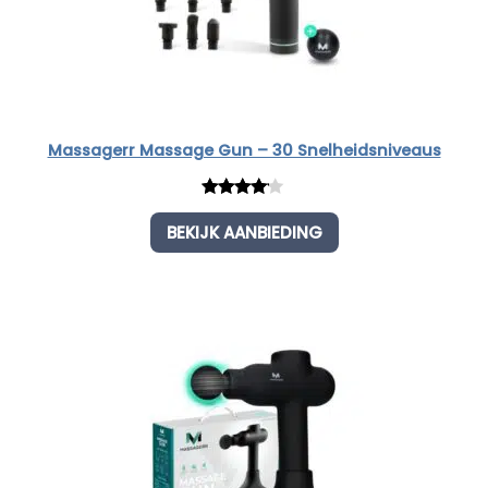
Massagerr Massage Gun – 30 Snelheidsniveaus
Rated
1
BEKIJK AANBIEDING
4.00
out
of 5
based
on
customer
rating