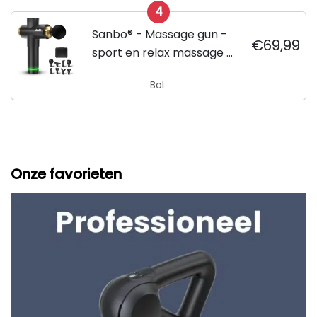
4
Sanbo® - Massage gun -
€69,99
sport en relax massage -
professioneel - Inclusief
Bol
Koffer - inclusief APP
Onze favorieten