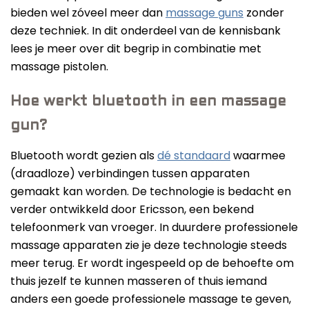
Beste Professionele Massage Pistolen
bieden wel zóveel meer dan
massage guns
zonder
deze techniek. In dit onderdeel van de kennisbank
Addsfit
lees je meer over dit begrip in combinatie met
Compex
massage pistolen.
Hyperice
Algemeen
Hoe werkt bluetooth in een massage
Hydragun
Massagekoppen
gun?
Massagerr
Massagetypes
Bluetooth wordt gezien als
dé standaard
waarmee
MUSCQLER
Technologie
(draadloze) verbindingen tussen apparaten
Northwall
gemaakt kan worden. De technologie is bedacht en
verder ontwikkeld door Ericsson, een bekend
Sanbo
telefoonmerk van vroeger. In duurdere professionele
Theragun
massage apparaten zie je deze technologie steeds
meer terug. Er wordt ingespeeld op de behoefte om
Tunturi
thuis jezelf te kunnen masseren of thuis iemand
anders een goede professionele massage te geven,