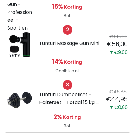
15%
Korting
Bol
2
€65,00
Tunturi Massage Gun Mini
€56,00
▼€9,00
14%
Korting
Coolblue.nl
3
€45,85
Tunturi Dumbbellset -
€44,95
Halterset - Totaal 15 kg -
▼€0,90
Zwart
2%
Korting
Bol