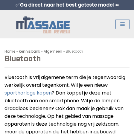
✅
Ga direct naar het best geteste model
⬅️
Meteen
naar
de
inhoud
Home
»
Kennisbank
»
Algemeen
»
Bluetooth
Bluetooth
Bluetooth is vrij algemene term die je tegenwoordig
werkelijk overal tegenkomt. Wil je een nieuw
Normaal Formaat Massage Guns
sporthorloge kopen
? Dan koppel je deze met
bluetooth aan een smartphone. Wil je de lampen
Professionele Massage Guns
draadloos bedienen? Ook dan maak je gebruik van
Mini Massage Guns
deze technologie. Op het gebied van massage
Overige Producten
apparaten is deze technologie nog vrij zeldzaam,
Beste Mini Massage Guns
maar de apparaten die het hebben ingebouwd