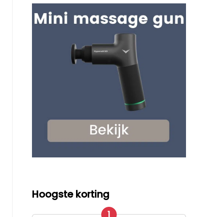
Hoogste korting
1