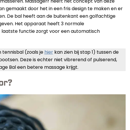
n masseren. Massagerr heeft het concept van deze
n gemaakt door het in een fris design te maken en er
n. De bal heeft aan de buitenkant een golfachtige
geven. Het apparaat heeft 3 normale
e laatste functie zorgt voor een automatisch
ennisbal (zoals je
hier
kan zien bij stap 1) tussen de
ootsen. Deze is echter niet vibrerend of pulserend,
ge Bal een betere massage krijgt.
or?