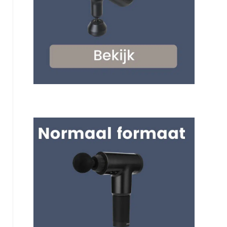
S
i
g
s
p
e
u
a
o
r
n
g
r
h
-
e
t
e
s
e
r
p
n
s
o
R
t
r
e
e
t
l
l
e
a
e
n
x
n
r
M
R
e
a
e
l
s
l
a
s
a
x
a
x
m
g