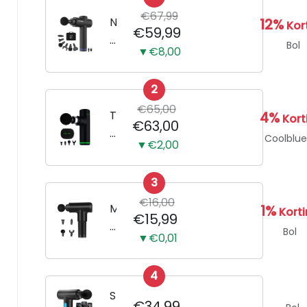
€67,99
N
12%
Kor
€59,99
o
Bol
▼€8,00
r
t
2
h
€65,00
w
T
4%
Kort
€63,00
a
u
Coolblue
▼€2,00
ll
n
M
t
a
3
u
s
€16,00
r
M
1%
Kort
€15,99
s
i
a
Bol
a
▼€0,01
M
s
g
a
s
e
s
4
a
G
s
S
g
€34,99