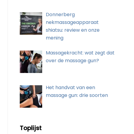
Donnerberg
nekmassageapparaat
shiatsu: review en onze
mening
Massagekracht: wat zegt dat
over de massage gun?
Het handvat van een
massage gun: drie soorten
Toplijst