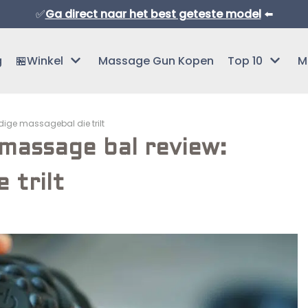
✅
Ga direct naar het best geteste model
⬅️
g
🏪Winkel
Massage Gun Kopen
Top 10
M
ige massagebal die trilt
massage bal review:
 trilt
Normaal Formaat Massage Guns
Professionele Massage Guns
Mini Massage Guns
Overige Producten
Beste Mini Massage Guns