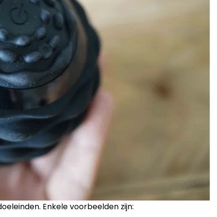
oeleinden. Enkele voorbeelden zijn: