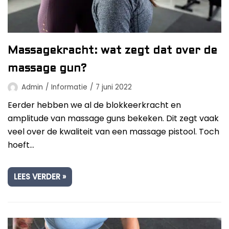
Beste Professionele Massage Pistolen
Addsfit
Compex
Massagekracht: wat zegt dat over de
Hyperice
Algemeen
massage gun?
Hydragun
Massagekoppen
Admin
Informatie
7 juni 2022
Massagerr
Eerder hebben we al de blokkeerkracht en
Massagetypes
amplitude van massage guns bekeken. Dit zegt vaak
MUSCQLER
Technologie
veel over de kwaliteit van een massage pistool. Toch
Northwall
hoeft…
Sanbo
LEES VERDER »
Theragun
Tunturi