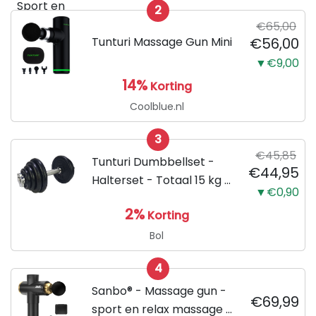
2
€65,00
Tunturi Massage Gun Mini
€56,00
▼€9,00
14%
Korting
Coolblue.nl
3
€45,85
Tunturi Dumbbellset -
€44,95
Halterset - Totaal 15 kg -
▼€0,90
Zwart
2%
Korting
Bol
4
Sanbo® - Massage gun -
€69,99
sport en relax massage -