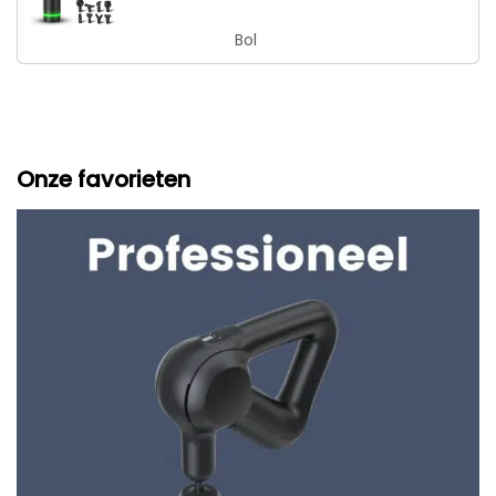
professioneel - Inclusief
Bol
Koffer - inclusief APP
Onze favorieten