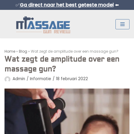
✅
Ga direct naar het best geteste model
⬅️
Meteen
naar
de
inhoud
Home
»
Blog
»
Wat zegt de amplitude over een massage gun?
Wat zegt de amplitude over een
massage gun?
Admin
Informatie
18 februari 2022
Normaal Formaat Massage Guns
Professionele Massage Guns
Mini Massage Guns
Overige Producten
Beste Mini Massage Guns