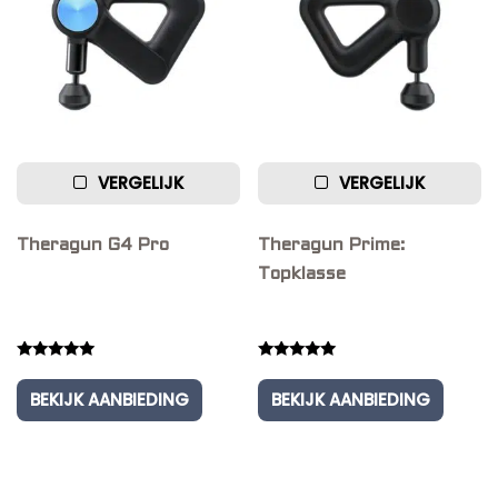
VERGELIJK
VERGELIJK
Theragun G4 Pro
Theragun Prime:
Topklasse
Rated
Rated
5.00
5.00
BEKIJK AANBIEDING
BEKIJK AANBIEDING
out of 5
out of 5