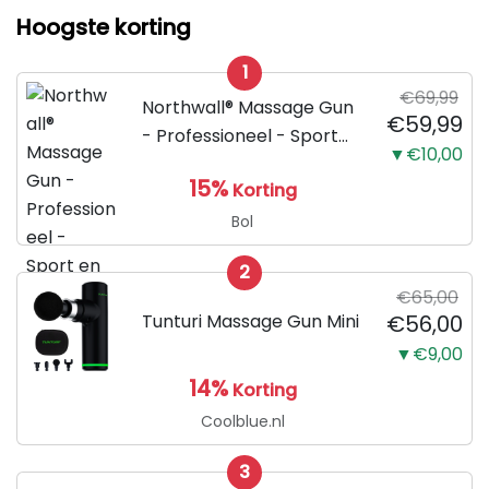
Hoogste korting
1
€69,99
Northwall® Massage Gun
€59,99
- Professioneel - Sport
▼€10,00
en Relax Massage
15%
Korting
Bol
2
€65,00
Tunturi Massage Gun Mini
€56,00
▼€9,00
14%
Korting
Coolblue.nl
3