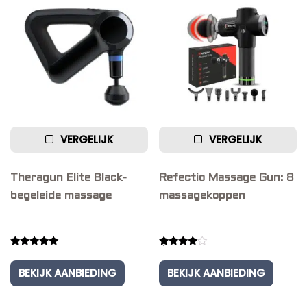
VERGELIJK
VERGELIJK
Theragun Elite Black-
Refectio Massage Gun: 8
begeleide massage
massagekoppen
Rated
Rated
5.00
4.00
BEKIJK AANBIEDING
BEKIJK AANBIEDING
out of 5
out of 5