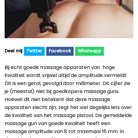
Beste Professionele Massage Pistolen
Addsfit
Compex
Hyperice
Algemeen
Hydragun
Twitter
Facebook
Whatsapp
Massagekoppen
Massagerr
Massagetypes
Bij echt goede massage apparaten van hoge
MUSCQLER
kwaliteit wordt vrijwel altijd de amplitude vermeldt.
Technologie
Dit is een getal, gevolgd door millimeter. Dit cijfer zie
Northwall
je (meestal) niet bij goedkopere massage guns.
Sanbo
Hoewel dit niet betekent dat deze massage
apparaten slecht zijn, zegt het wel degelijks iets over
Theragun
de kwaliteit van het massage pistool. De gemiddelde
Tunturi
massage gun van goede kwaliteit heeft een
massage amplitude van 8 tot maximaal 16 mm. In