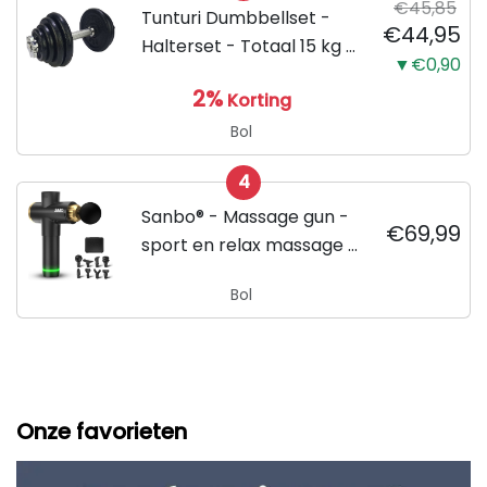
€45,85
Tunturi Dumbbellset -
€44,95
Halterset - Totaal 15 kg -
▼€0,90
Zwart
2%
Korting
Bol
4
Sanbo® - Massage gun -
€69,99
sport en relax massage -
professioneel - Inclusief
Bol
Koffer - inclusief APP
Onze favorieten