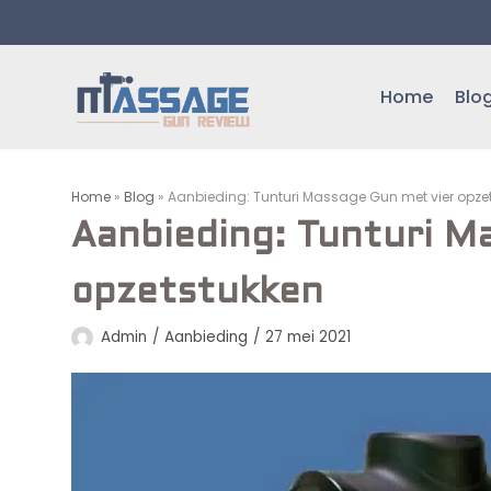
Meteen
naar
de
Home
Blo
inhoud
Home
»
Blog
»
Aanbieding: Tunturi Massage Gun met vier opze
Aanbieding: Tunturi M
opzetstukken
Admin
Aanbieding
27 mei 2021