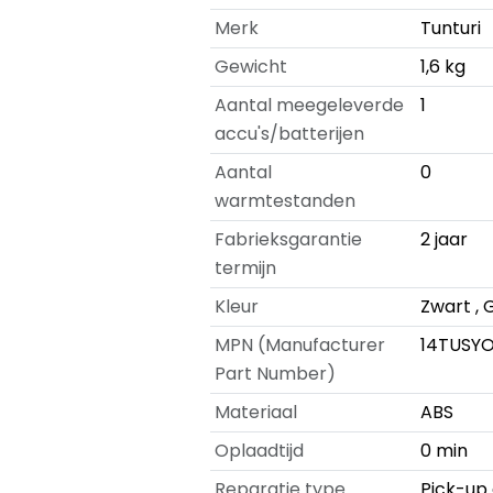
Merk
Tunturi
Gewicht
1,6 kg
Aantal meegeleverde
1
accu's/batterijen
Aantal
0
warmtestanden
Fabrieksgarantie
2 jaar
termijn
Kleur
Zwart , 
MPN (Manufacturer
14TUSY
Part Number)
Materiaal
ABS
Oplaadtijd
0 min
Reparatie type
Pick-up 