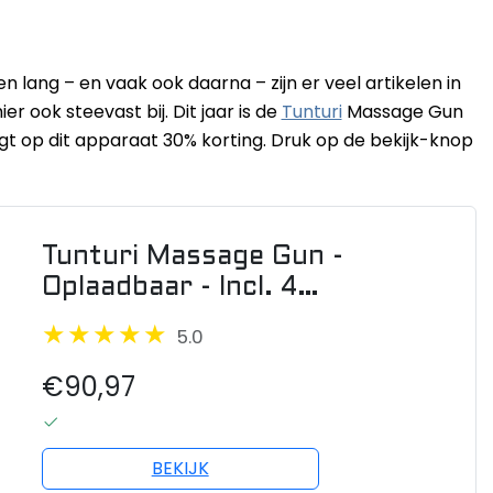
 lang – en vaak ook daarna – zijn er veel artikelen in
r ook steevast bij. Dit jaar is de
Tunturi
Massage Gun
ijgt op dit apparaat 30% korting. Druk op de bekijk-knop
Tunturi Massage Gun -
Oplaadbaar - Incl. 4
opzetstukken en koffer
5.0
€90,97
BEKIJK