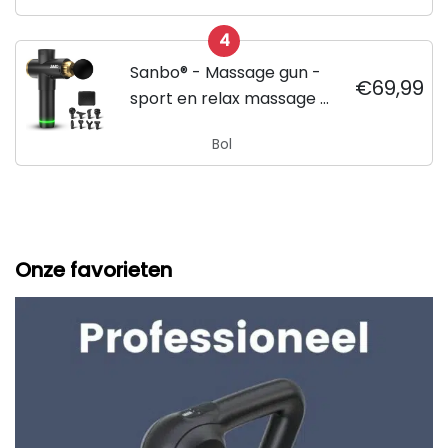
4
Sanbo® - Massage gun -
€69,99
sport en relax massage -
professioneel - Inclusief
Bol
Koffer - inclusief APP
Onze favorieten