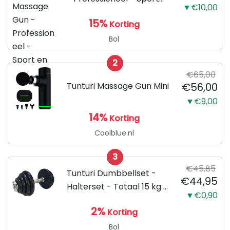
▼€10,00
en Relax Massage
15%
Korting
Bol
2
€65,00
Tunturi Massage Gun Mini
€56,00
▼€9,00
14%
Korting
Coolblue.nl
3
€45,85
Tunturi Dumbbellset -
€44,95
Halterset - Totaal 15 kg -
▼€0,90
Zwart
2%
Korting
Bol