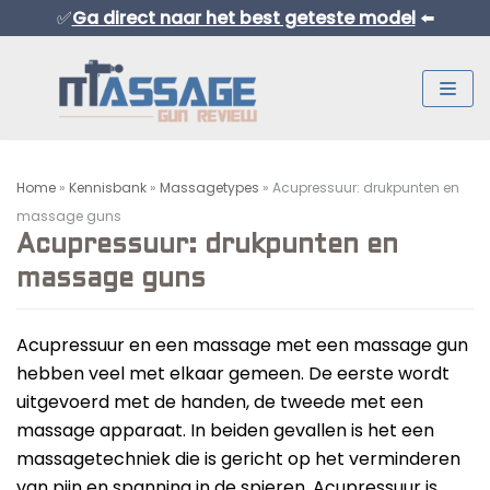
✅
Ga direct naar het best geteste model
⬅️
Meteen
naar
de
inhoud
Home
»
Kennisbank
»
Massagetypes
»
Acupressuur: drukpunten en
massage guns
Acupressuur: drukpunten en
massage guns
Normaal Formaat Massage Guns
Acupressuur en een massage met een massage gun
Professionele Massage Guns
hebben veel met elkaar gemeen. De eerste wordt
uitgevoerd met de handen, de tweede met een
Mini Massage Guns
massage apparaat. In beiden gevallen is het een
Overige Producten
massagetechniek die is gericht op het verminderen
Beste Mini Massage Guns
van pijn en spanning in de spieren. Acupressuur is