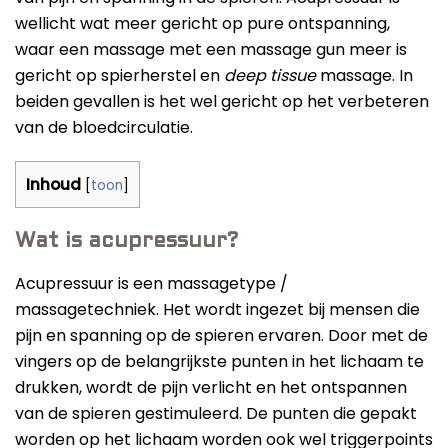
Beste Professionele Massage Pistolen
wellicht wat meer gericht op pure ontspanning,
waar een massage met een massage gun meer is
Addsfit
gericht op spierherstel en
deep tissue
massage. In
Compex
beiden gevallen is het wel gericht op het verbeteren
van de bloedcirculatie.
Hyperice
Algemeen
Hydragun
Massagekoppen
Inhoud
[
toon
]
Massagerr
Massagetypes
MUSCQLER
Wat is acupressuur?
Technologie
Northwall
Acupressuur is een massagetype /
massagetechniek. Het wordt ingezet bij mensen die
Sanbo
pijn en spanning op de spieren ervaren. Door met de
Theragun
vingers op de belangrijkste punten in het lichaam te
Tunturi
drukken, wordt de pijn verlicht en het ontspannen
van de spieren gestimuleerd. De punten die gepakt
worden op het lichaam worden ook wel triggerpoints