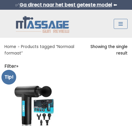
✅
Ga direct naar het best geteste model
⬅️
Meteen
naar
de
inhoud
Zoeken
Home
»
Products tagged “Normaal
Showing the single
formaat”
result
Filter»
Tip!
Meest recente berichten
Normaal Formaat Massage Guns
Professionele Massage Guns
Massage gun aanbiedingen
Mini Massage Guns
Overige Producten
Beste Mini Massage Guns