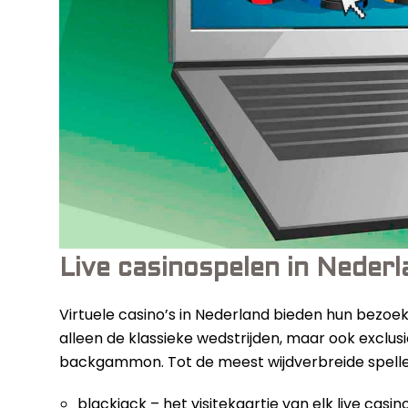
Live casinospelen in Nederl
Virtuele casino’s in Nederland bieden hun bezoeke
alleen de klassieke wedstrijden, maar ook exclu
backgammon. Tot de meest wijdverbreide spelle
blackjack – het visitekaartje van elk live cas