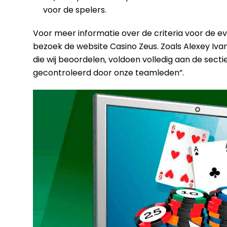
voor de spelers.
Voor meer informatie over de criteria voor de ev
bezoek de website Casino Zeus. Zoals Alexey Iva
die wij beoordelen, voldoen volledig aan de secti
gecontroleerd door onze teamleden”.