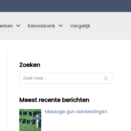
erken
Kennisbank
Vergelijk
Zoeken
Meest recente berichten
Massage gun aanbiedingen