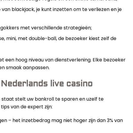
 van blackjack, je kunt inzetten om te verliezen en je
r gokkers met verschillende strategieën;
e, mini, met double-ball, de bezoeker kiest zelf de
met een hoog niveau van dienstverlening. Elke bezoeker
igen smaak aanpassen.
Nederlands live casino
staat stelt uw bankroll te sparen en uzelf te
ips van de expert zijn:
agen – het inzetbedrag mag niet hoger zijn dan 3% van