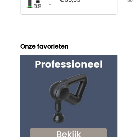
G
Bol
a
a
i
u
g
n
D
n
e
b
u
-
G
o
m
P
u
®
b
r
n
-
b
Onze favorieten
o
M
M
e
f
i
a
ll
e
n
s
s
s
i
s
e
s
a
t
i
g
-
o
e
H
n
g
a
e
u
l
e
n
t
l
-
e
-