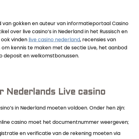
d van gokken en auteur van informatieportaal Casino
ikel over live casino’s in Nederland in het Russisch en
n ook vinden
live casino nederland
, recensies van
, om kennis te maken met de sectie Live, het aanbod
no deposit en welkomstbonussen.
r Nederlands Live casino
casino’s in Nederland moeten voldoen. Onder hen zijn:
et online casino moet het documentnummer weergeven;
stratie en verificatie van de rekening moeten via