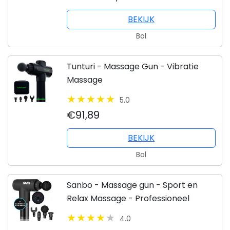
BEKIJK
Bol
Tunturi - Massage Gun - Vibratie
Massage
5.0
€91,89
BEKIJK
Bol
Sanbo - Massage gun - Sport en
Relax Massage - Professioneel
4.0