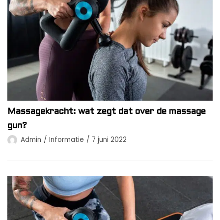
Massagekracht: wat zegt dat over de massage
gun?
Admin
Informatie
7 juni 2022