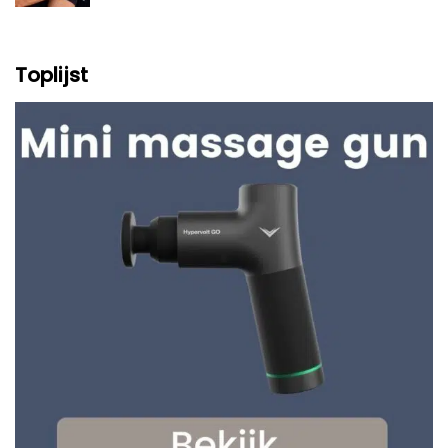
Toplijst