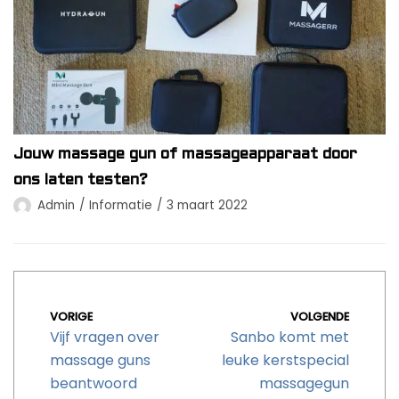
Jouw massage gun of massageapparaat door
ons laten testen?
Admin
Informatie
3 maart 2022
VORIGE
VOLGENDE
Vijf vragen over
Sanbo komt met
massage guns
leuke kerstspecial
beantwoord
massagegun