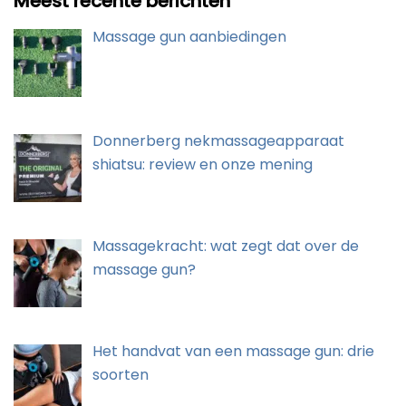
Meest recente berichten
Massage gun aanbiedingen
Donnerberg nekmassageapparaat
shiatsu: review en onze mening
Massagekracht: wat zegt dat over de
massage gun?
Het handvat van een massage gun: drie
soorten