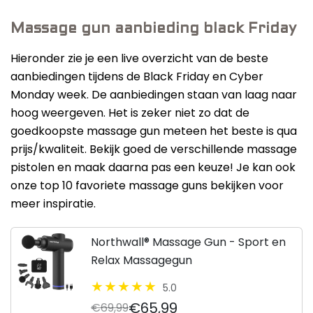
Massage gun aanbieding black Friday
Hieronder zie je een live overzicht van de beste
aanbiedingen tijdens de Black Friday en Cyber
Monday week. De aanbiedingen staan van laag naar
hoog weergeven. Het is zeker niet zo dat de
goedkoopste massage gun meteen het beste is qua
prijs/kwaliteit. Bekijk goed de verschillende massage
pistolen en maak daarna pas een keuze! Je kan ook
onze top 10 favoriete massage guns bekijken voor
meer inspiratie.
Northwall® Massage Gun - Sport en
Relax Massagegun
5.0
€65,99
€69,99