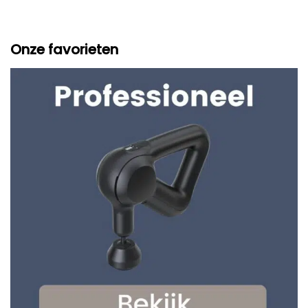
Onze favorieten