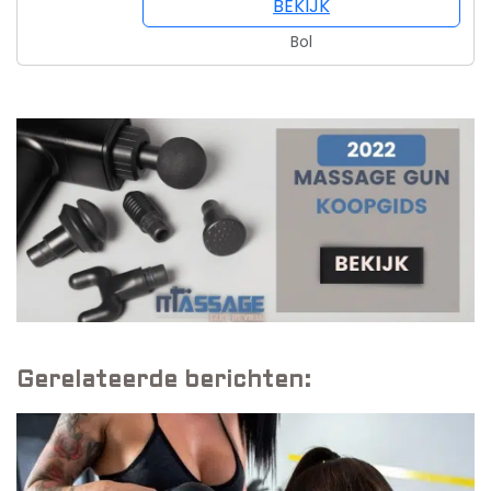
BEKIJK
Bol
Gerelateerde berichten: