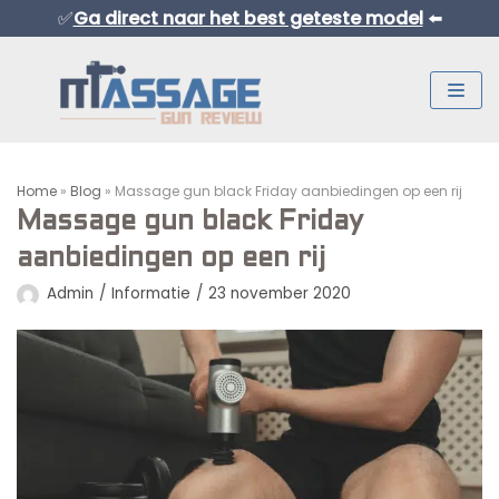
✅
Ga direct naar het best geteste model
⬅️
Meteen
naar
de
inhoud
Home
»
Blog
»
Massage gun black Friday aanbiedingen op een rij
Massage gun black Friday
aanbiedingen op een rij
Admin
Informatie
23 november 2020
Normaal Formaat Massage Guns
Professionele Massage Guns
Mini Massage Guns
Overige Producten
Beste Mini Massage Guns