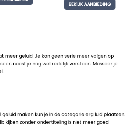
00
out
BEKIJK AANBIEDING
4.00
out
 5
of 5
ased
based
n
on
ustome
custome
rating
r rating
t meer geluid. Je kan geen serie meer volgen op
rsoon naast je nog wel redelijk verstaan. Masseer je
l.
geluid maken kun je in de categorie erg luid plaatsen.
x kijken zonder ondertiteling is niet meer goed