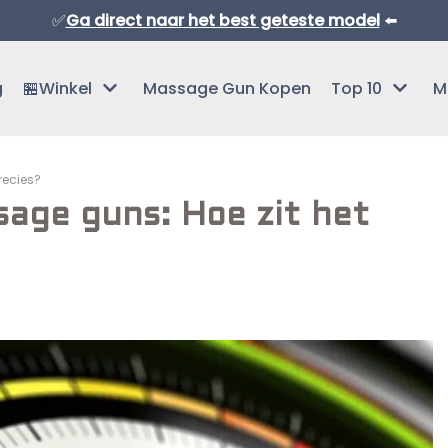
✅
Ga direct naar het best geteste model
⬅️
g
🏪Winkel
Massage Gun Kopen
Top 10
M
recies?
sage guns: Hoe zit het
Normaal Formaat Massage Guns
Professionele Massage Guns
Mini Massage Guns
Overige Producten
Beste Mini Massage Guns