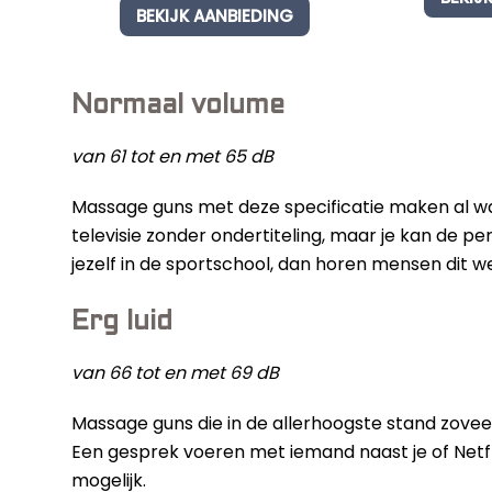
4.
BEKIJK AANBIEDING
out of 5
of
based on
b
customer
o
rating
c
Normaal volume
r 
van 61 tot en met 65 dB
Massage guns met deze specificatie maken al wa
televisie zonder ondertiteling, maar je kan de pe
jezelf in de sportschool, dan horen mensen dit we
Erg luid
van 66 tot en met 69 dB
Massage guns die in de allerhoogste stand zoveel 
Een gesprek voeren met iemand naast je of Netfli
mogelijk.