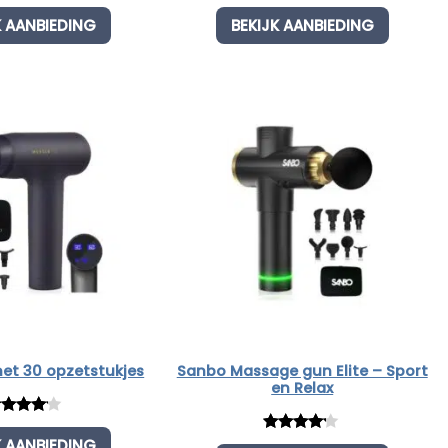
ated
Rated
1
K AANBIEDING
BEKIJK AANBIEDING
00
out
3.00
 5
out of
ased
5
n
based
ustome
on
rating
custo
mer
rating
et 30 opzetstukjes
Sanbo Massage gun Elite – Sport
en Relax
ated
Rated
1
K AANBIEDING