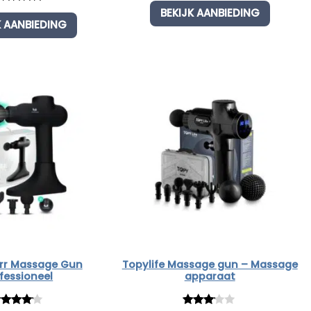
ated
5.00
BEKIJK AANBIEDING
3.00
K AANBIEDING
t of 5
out of
ased on
5
ustomer
based
ting
on
custo
mer
rating
rr Massage Gun
Topylife Massage gun – Massage
fessioneel
apparaat