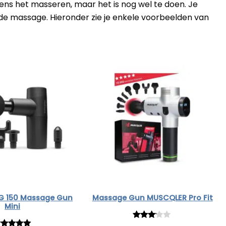
ijdens het masseren, maar het is nog wel te doen. Je
 de massage. Hieronder zie je enkele voorbeelden van
G 150 Massage Gun
Massage Gun MUSCQLER Pro Fit
Mini
Rated
1