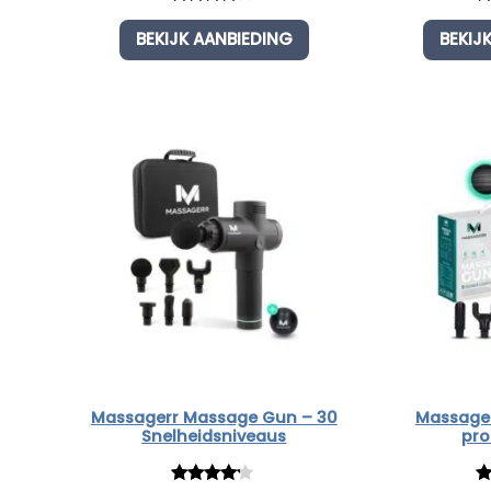
Rated
1
R
1
BEKIJK AANBIEDING
BEKIJ
4.00
out
ou
of 5
b
based
c
on
ra
custome
r rating
Massagerr Massage Gun – 30
Massage
Snelheidsniveaus
pro