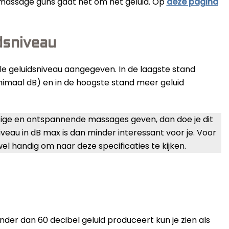
 massage guns gaat het om het geluid. Op
deze pagina
dsniveau
e geluidsniveau aangegeven. In de laagste stand
nimaal dB) en in de hoogste stand meer geluid
stige en ontspannende massages geven, dan doe je dit
niveau in dB max is dan minder interessant voor je. Voor
 handig om naar deze specificaties te kijken.
er dan 60 decibel geluid produceert kun je zien als