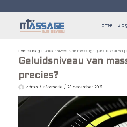
Meteen
naar
de
Home
Blo
inhoud
Home
»
Blog
»
Geluidsniveau van massage guns: Hoe zit het p
Geluidsniveau van mas
precies?
Admin
Informatie
28 december 2021