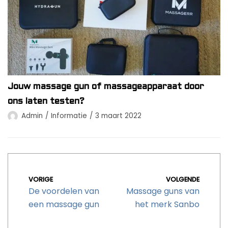
Jouw massage gun of massageapparaat door
ons laten testen?
Admin
Informatie
3 maart 2022
VORIGE
VOLGENDE
De voordelen van
Massage guns van
een massage gun
het merk Sanbo