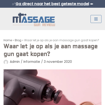
✅
Ga direct naar het best geteste model
⬅️
Meteen
naar
de
inhoud
Home
»
Blog
»
Waar let je op als je aan massage gun gaat kopen?
Waar let je op als je aan massage
gun gaat kopen?
Admin
Informatie
3 november 2020
Normaal Formaat Massage Guns
Professionele Massage Guns
Mini Massage Guns
Overige Producten
Beste Mini Massage Guns