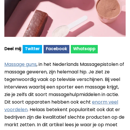
Beste Professionele Massage Pistolen
Addsfit
Compex
Hyperice
Algemeen
Hydragun
Twitter
Facebook
Whatsapp
Massagekoppen
Massagerr
Massagetypes
Massage guns
, in het Nederlands Massagepistolen of
MUSCQLER
Technologie
massage geweren, zijn helemaal hip. Je ziet ze
tegenwoordig vaak op televisie verschijnen. Bij veel
Northwall
interviews waarbij een sporter een massage krijgt,
Sanbo
zie je zelfs dit soort massagehulpmiddelen in actie.
Theragun
Dit soort apparaten hebben ook echt
enorm veel
voordelen
. Helaas betekent populariteit ook dat er
Tunturi
bedrijven zijn die kwalitatief slechte producten op de
markt zetten. In dit artikel lees je waar je op moet