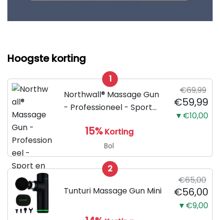
Hoogste korting
1
€69,99
Northwall® Massage Gun
€59,99
- Professioneel - Sport
▼€10,00
en Relax Massage
15%
Korting
Bol
2
€65,00
Tunturi Massage Gun Mini
€56,00
▼€9,00