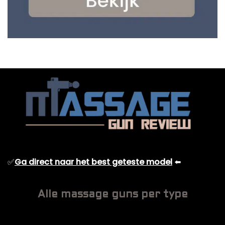
✅
Ga direct naar het best geteste model
⬅️
Alle massage guns per type