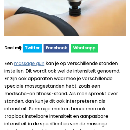
Beste Professionele Massage Pistolen
Addsfit
Compex
Hyperice
Algemeen
Hydragun
Twitter
Facebook
Whatsapp
Massagekoppen
Massagerr
Massagetypes
Een
massage gun
kan je op verschillende standen
MUSCQLER
instellen. Dit wordt ook wel de intensiteit genoemd.
Technologie
Er zijn ook apparaten waarmee je verschillende
Northwall
speciale massagestanden hebt, zoals een
Sanbo
medische-en fitness-stand. Als men spreekt over
standen, dan kun je dit ook interpreteren als
Theragun
intensiteit. Sommige merken benoemen ook
Tunturi
traploos instelbare intensiteit en aanpasbare
intensiteit in de specificaties van de massage