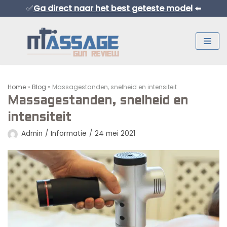
✅
Ga direct naar het best geteste model
⬅️
Meteen
naar
de
inhoud
Home
»
Blog
»
Massagestanden, snelheid en intensiteit
Massagestanden, snelheid en
intensiteit
Admin
Informatie
24 mei 2021
Normaal Formaat Massage Guns
Professionele Massage Guns
Mini Massage Guns
Overige Producten
Beste Mini Massage Guns