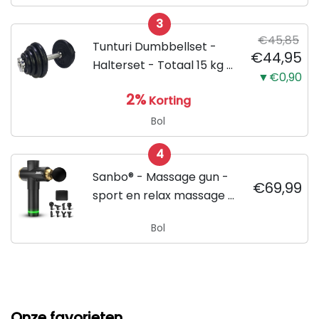
3
€45,85
Tunturi Dumbbellset -
€44,95
Halterset - Totaal 15 kg -
▼€0,90
Zwart
2%
Korting
Bol
4
Sanbo® - Massage gun -
€69,99
sport en relax massage -
professioneel - Inclusief
Bol
Koffer - inclusief APP
Onze favorieten