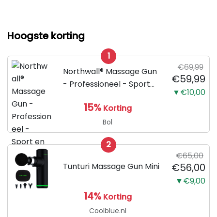
Hoogste korting
1
€69,99
Northwall® Massage Gun
€59,99
- Professioneel - Sport
▼€10,00
en Relax Massage
15%
Korting
Bol
2
€65,00
Tunturi Massage Gun Mini
€56,00
▼€9,00
14%
Korting
Coolblue.nl