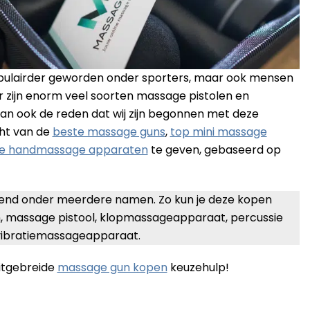
opulairder geworden onder sporters, maar ook mensen
 zijn enorm veel soorten massage pistolen en
an ook de reden dat wij zijn begonnen met deze
cht van de
beste massage guns
,
top mini massage
ele handmassage apparaten
te geven, gebaseerd op
nd onder meerdere namen. Zo kun je deze kopen
 massage pistool, klopmassageapparaat, percussie
vibratiemassageapparaat.
uitgebreide
massage gun kopen
keuzehulp!