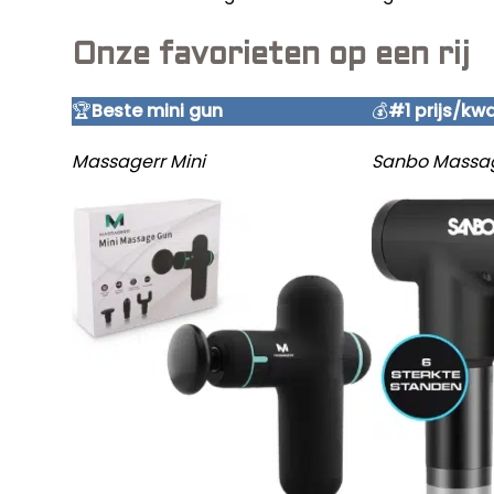
Onze favorieten op een rij
🏆
Beste mini gun
💰
#1 prijs/kwa
Massagerr Mini
Sanbo Massa