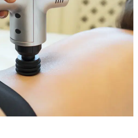
Beste Professionele Massage Pistolen
Addsfit
Compex
Hyperice
Algemeen
Hydragun
Massagekoppen
Massagerr
Massagetypes
MUSCQLER
Technologie
Northwall
Sanbo
Theragun
Tunturi