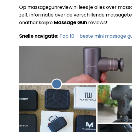
Op massagegunreview.nl lees je alles over mass
zelf, informatie over de verschillende massagetec
onafhankelijke
Massage Gun
reviews!
Snelle navigatie:
Top 10
–
beste mini massage g