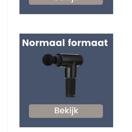
s
r
S
p
s
p
o
e
o
r
t
r
t
-
t
e
T
e
n
o
n
r
t
R
e
a
e
l
a
l
a
l
a
x
1
x
m
5
M
a
k
a
s
g
s
s
-
s
a
Z
a
g